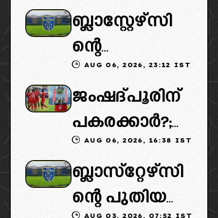
ബ്ലാസ്റ്റേഴ്സി
ന്റെ
AUG 06, 2026, 23:12 IST
കൈമാറ്റത്തി
ജംഷദ്പൂരിന്
ൽ ട്വിസ്റ്റ്:
പകരക്കാർ?;
പുതിയ
AUG 06, 2026, 16:38 IST
ഐഎസ്എല്ലി
ഉടമകളെത്താ
ബ്ലാസ്‌റ്റേഴ്‌സി
ൽ പുതിയ
ൻ വൈകും,
ന്റെ പുതിയ
ടീമിനെ
കോടതിയുടെ
AUG 03, 2026, 07:52 IST