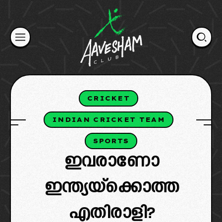
Skip
to
content
CRICKET
INDIAN CRICKET TEAM
SPORTS
ഇവരാണോ
ഇന്ത്യയ്‌ക്കൊത്ത
എതിരാളി?