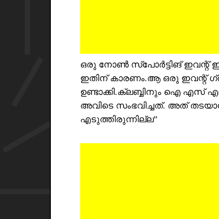
ഒരു നോൺ സ്പോർട്ടിങ് ഇവന്റ് ഇ
ഇതിന് കാരണം.ആ ഒരു ഇവന്റ് ഗ്ര
ഉണ്ടാക്കി.ക്ലബ്ബിനും ഐ എസ് 
അവിടെ സംഭവിച്ചത്. അത് തടയ
എടുത്തിരുന്നില്ല”