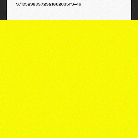
s/1952989372321862035?s=46