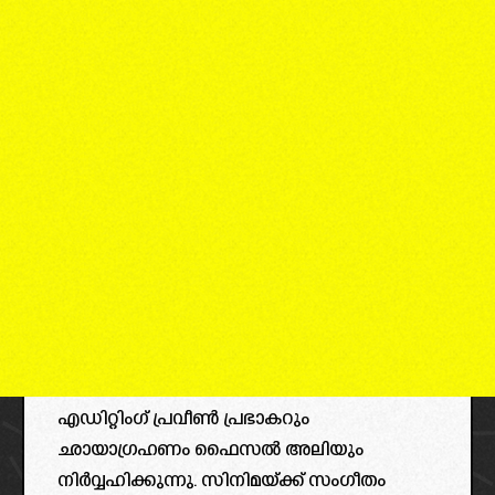
എഡിറ്റിംഗ് പ്രവീൺ പ്രഭാകറും
ഛായാഗ്രഹണം ഫൈസൽ അലിയും
നിർവ്വഹിക്കുന്നു. സിനിമയ്ക്ക് സംഗീതം