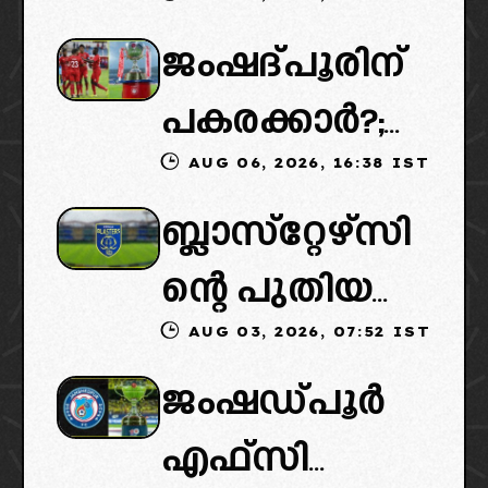
കൈമാറ്റത്തി
ജംഷദ്പൂരിന്
ൽ ട്വിസ്റ്റ്:
പകരക്കാർ?;
പുതിയ
AUG 06, 2026, 16:38 IST
ഐഎസ്എല്ലി
ഉടമകളെത്താ
ബ്ലാസ്‌റ്റേഴ്‌സി
ൽ പുതിയ
ൻ വൈകും,
ന്റെ പുതിയ
ടീമിനെ
കോടതിയുടെ
AUG 03, 2026, 07:52 IST
ഉടമകളിൽ
ഉൾപ്പെടുത്താ
നീക്കവും
ജംഷഡ്പൂർ
മലബാറിൽ
ൻ
നിർണായകം
എഫ്സി
നിന്നുള്ള
എഐഎഫ്എ