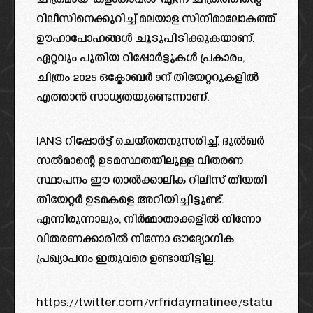
ചിത്രമായ ‘കളംകാവൽ’ എന്ന ചിത്രത്തിന്റെ
റിലീസിനെക്കുറിച്ച് മലയാള സിനിമാലോകത്ത്
ഊഹാപോഹങ്ങൾ ചൂടുപിടിക്കുകയാണ്.
ഏറ്റവും പുതിയ റിപ്പോർട്ടുകൾ പ്രകാരം,
ചിത്രം 2025 ഒക്ടോബർ 9ന് തിയേറ്ററുകളിൽ
എത്താൻ സാധ്യതയുണ്ടെന്നാണ്.
IANS റിപ്പോർട്ട് ചെയ്തതനുസരിച്ച്, ദുൽഖർ
സൽമാന്റെ ഉടമസ്ഥതയിലുള്ള വിതരണ
സ്ഥാപനം ഈ താൽക്കാലിക റിലീസ് തീയതി
തിയേറ്റർ ഉടമകളെ അറിയിച്ചിട്ടുണ്ട്.
എന്നിരുന്നാലും, നിർമ്മാതാക്കളിൽ നിന്നോ
വിതരണക്കാരിൽ നിന്നോ ഔദ്യോഗിക
പ്രഖ്യാപനം ഇതുവരെ ഉണ്ടായിട്ടില്ല.
https://twitter.com/vrfridaymatinee/statu