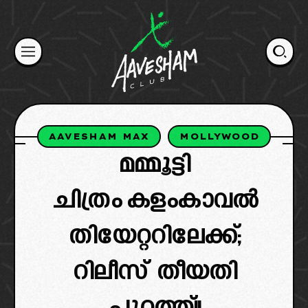
Skip
to
content
AAVESHAM MAX
MOLLYWOOD
മമ്മൂട്ടി
ചിത്രം കളംകാവൽ
തിയേറ്ററിലേക്ക്;
റിലീസ് തീയതി