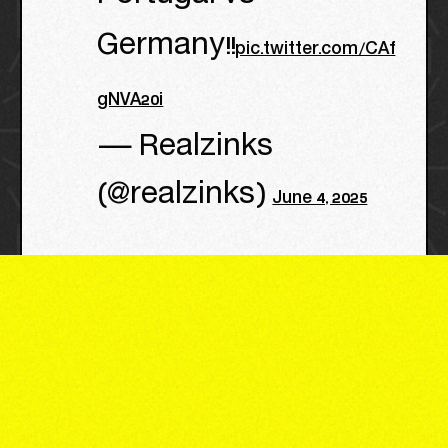
Germany!!
pic.twitter.com/CAf
gNVA20i
— Realzinks
(@realzinks)
June 4, 2025