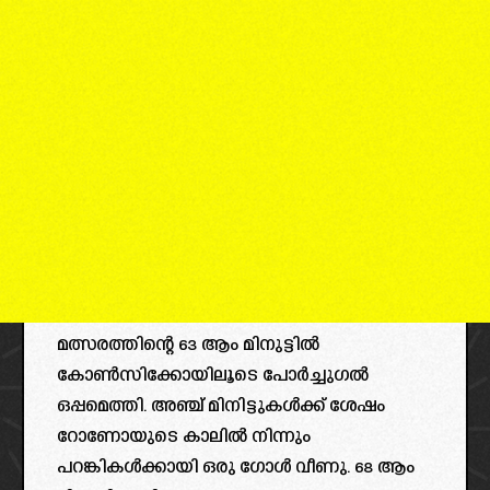
മത്സരത്തിന്റെ 63 ആം മിനുട്ടിൽ
കോൺസിക്കോയിലൂടെ പോർച്ചുഗൽ
ഒപ്പമെത്തി. അഞ്ച് മിനിട്ടുകൾക്ക് ശേഷം
റോണോയുടെ കാലിൽ നിന്നും
പറങ്കികൾക്കായി ഒരു ഗോൾ വീണു. 68 ആം