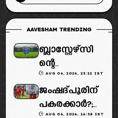
AAVESHAM TRENDING
ബ്ലാസ്റ്റേഴ്സി
ന്റെ
AUG 06, 2026, 23:12 IST
കൈമാറ്റത്തി
ജംഷദ്പൂരിന്
ൽ ട്വിസ്റ്റ്:
പകരക്കാർ?;
പുതിയ
AUG 06, 2026, 16:38 IST