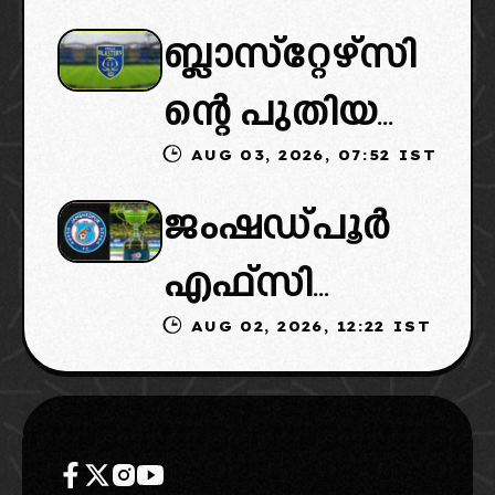
ഐഎസ്എല്ലി
ഉടമകളെത്താ
ബ്ലാസ്‌റ്റേഴ്‌സി
ൽ പുതിയ
ൻ വൈകും,
ന്റെ പുതിയ
ടീമിനെ
കോടതിയുടെ
AUG 03, 2026, 07:52 IST
ഉടമകളിൽ
ഉൾപ്പെടുത്താ
നീക്കവും
ജംഷഡ്പൂർ
മലബാറിൽ
ൻ
നിർണായകം
എഫ്സി
നിന്നുള്ള
എഐഎഫ്എ
AUG 02, 2026, 12:22 IST
മടങ്ങിവരും!:
ബിസിനസ്
ഫ്: വരുന്നത്
തിരിച്ചെത്തി
ഗ്രൂപ്പും:
ഗോവൻ
ക്കാൻ
ക്ലബ്ബിന്റെ
ലെജൻഡറി