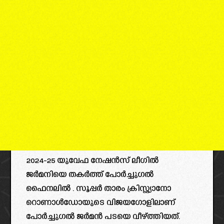
2024-25 യുവേഫ നേഷൻസ് ലീഗിൽ
ജർമനിയെ തകർത്ത് പോർച്ചുഗൽ
ഫൈനലിൽ . സൂപ്പർ താരം ക്രിസ്റ്റ്യാനോ
റൊണാൾഡോയുടെ വിജയഗോളിലാണ്
പോർച്ചുഗൽ ജർമൻ പടയെ വീഴ്ത്തിയത്.