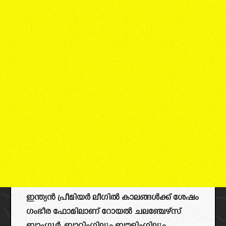
ഇന്ത്യൻ പ്രീമിയർ ലീഗിൽ കാലങ്ങൾക്ക് ശേഷം
ഗംഭീര ഫോമിലാണ് റോയൽ ചലഞ്ചേഴ്‌സ്