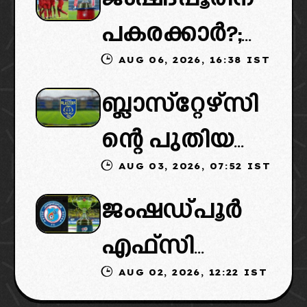
ൽ ട്വിസ്റ്റ്:
പകരക്കാർ?;
പുതിയ
AUG 06, 2026, 16:38 IST
ഐഎസ്എല്ലി
ഉടമകളെത്താ
ബ്ലാസ്‌റ്റേഴ്‌സി
ൽ പുതിയ
ൻ വൈകും,
ന്റെ പുതിയ
ടീമിനെ
കോടതിയുടെ
AUG 03, 2026, 07:52 IST
ഉടമകളിൽ
ഉൾപ്പെടുത്താ
നീക്കവും
ജംഷഡ്പൂർ
മലബാറിൽ
ൻ
നിർണായകം
എഫ്സി
നിന്നുള്ള
എഐഎഫ്എ
AUG 02, 2026, 12:22 IST
മടങ്ങിവരും!:
ബിസിനസ്
ഫ്: വരുന്നത്