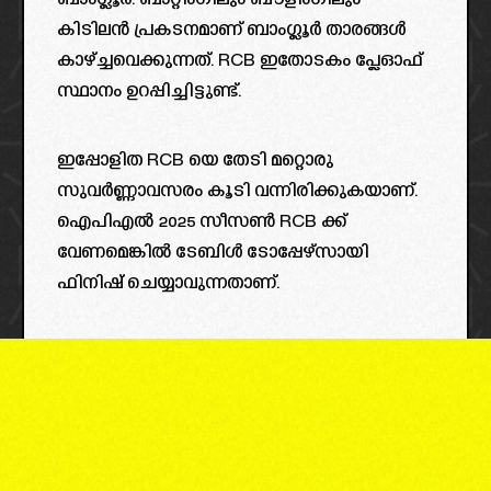
ബാംഗ്ലൂർ. ബാറ്റിംഗിലും ബൗളിംഗിലും
കിടിലൻ പ്രകടനമാണ് ബാംഗ്ലൂർ താരങ്ങൾ
കാഴ്ച്ചവെക്കുന്നത്. RCB ഇതോടകം പ്ലേഓഫ്
സ്ഥാനം ഉറപ്പിച്ചിട്ടുണ്ട്.
ഇപ്പോളിത RCB യെ തേടി മറ്റൊരു
സുവർണ്ണാവസരം കൂടി വന്നിരിക്കുകയാണ്.
ഐപിഎൽ 2025 സീസൺ RCB ക്ക്
വേണമെങ്കിൽ ടേബിൾ ടോപ്പേഴ്സായി
ഫിനിഷ് ചെയ്യാവുന്നതാണ്.