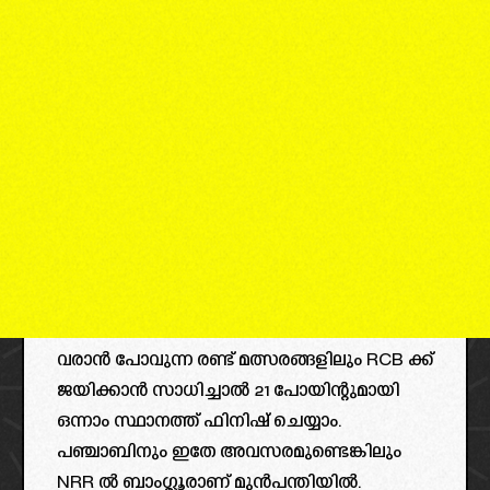
വരാൻ പോവുന്ന രണ്ട് മത്സരങ്ങളിലും RCB ക്ക്
ജയിക്കാൻ സാധിച്ചാൽ 21 പോയിന്റുമായി
ഒന്നാം സ്ഥാനത്ത് ഫിനിഷ് ചെയ്യാം.
പഞ്ചാബിനും ഇതേ അവസരമുണ്ടെങ്കിലും
NRR ൽ ബാംഗ്ലൂരാണ് മുൻപന്തിയിൽ.