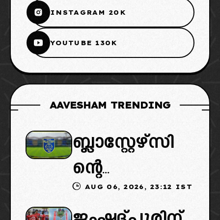
INSTAGRAM 20K
YOUTUBE 130K
AAVESHAM TRENDING
ബ്ലാസ്റ്റേഴ്സി
ന്റെ
AUG 06, 2026, 23:12 IST
കൈമാറ്റത്തി
ജംഷദ്പൂരിന്