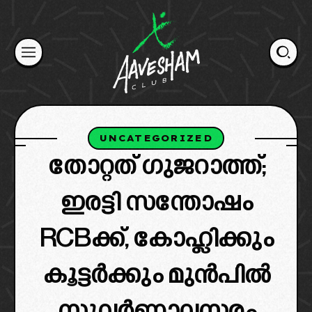
Skip
to
content
UNCATEGORIZED
തോറ്റത് ഗുജറാത്ത്‌;
ഇരട്ടി സന്തോഷം
RCBക്ക്, കോഹ്ലിക്കും
കൂട്ടർക്കും മുൻപിൽ