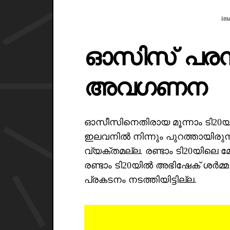
ima
ഓസിസ് പരമ
അവഗണന
ഓസീസിനെതിരായ മൂന്നാം ടി20യിൽ 
ഇലവനിൽ നിന്നും പുറത്തായിരു
വ്യക്തമല്ല. രണ്ടാം ടി20യിലെ
രണ്ടാം ടി20യിൽ അഭിഷേക് ശർമ്മ 
പ്രകടനം നടത്തിയിട്ടില്ല.