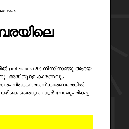
ge: acc, x
്പരയിലെ
(ind vs aus t20) നിന്ന് സഞ്ജു ആദ്യ
ന്നു. അതിനുള്ള കാരണവും
 മോശം പ്രകടനമാണ് കാരണമെങ്കിൽ
ഒഴികെ ഒരൊറ്റ ബാറ്റർ പോലും മികച്ച