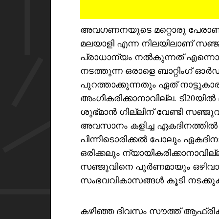
അവഗണനയുടെ മറ്റൊരു പേരാ
മലയാളി എന്ന നിലയിലാണ് സഞ്
പ്രാധാന്യം നൽകുന്നത് എന്നൊക്
നടത്തുന്ന ഒരാളെ ബാറ്റിംഗ് ഓർഡറി
പുറത്താക്കുന്നതും ഏത് നാട്ട
അംഗീകരിക്കാനാവില്ല. ടി20യിൽ 
ശുഭ്മാൻ ഗില്ലിന് വേണ്ടി സഞ്ജുവ
അവസാനം കളിച്ച ഏകദിനത്തിൽ തക
പിന്നീടൊരിക്കൽ പോലും ഏകദി
ഒരിക്കലും ന്യായികരിക്കാനാവില്
സഞ്ജുവിനെ പൂർണമായും ഒഴിവാക്ക
സംഭവവികാസങ്ങൾ കൂടി നടക്കു
കഴിഞ്ഞ ദിവസം സൗത്ത് ആഫ്രിക്