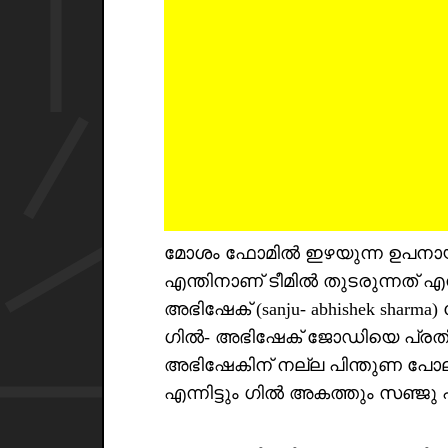
മോശം ഫോമിൽ ഇഴയുന്ന ഉപനായകൻ 
എന്തിനാണ് ടീമിൽ തുടരുന്നത് എ
അഭിഷേക് (sanju- abhishek sh
ഗിൽ- അഭിഷേക് ജോഡിയെ പ്രതിഷ
അഭിഷേകിന് നല്ല പിന്തുണ പോലും
എന്നിട്ടും ഗിൽ അകത്തും സഞ്ജ