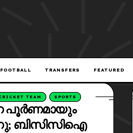
FOOTBALL
TRANSFERS
FEATURED
CRICKET TEAM
SPORTS
െ പൂർണമായും
ന്നു; ബിസിസിഐ