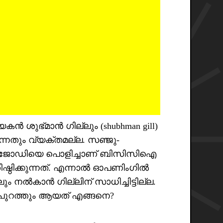
ശുഭ്മാൻ ഗില്ലും (shubhman gill)
ന്നതും വ്യക്തമല്ല. സഞ്ജു-
arma) ജോഡിയെ പൊളിച്ചാണ് ബിസിസിഐ
്ഠിക്കുന്നത്. എന്നാൽ ഓപണിംഗിൽ
 നൽകാൻ ഗില്ലിന് സാധിച്ചിട്ടില്ല.
ു പുറത്തും ആയത് എങ്ങനെ?