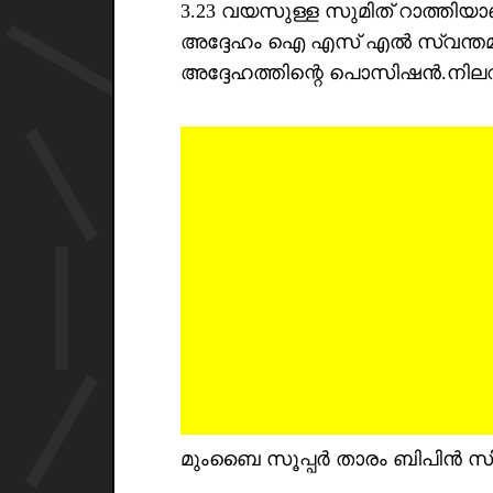
3.23 വയസുള്ള സുമിത് റാത്തിയ
അദ്ദേഹം ഐ എസ് എൽ സ്വന്തമാക്ക
അദ്ദേഹത്തിന്റെ പൊസിഷൻ.നി
മുംബൈ സൂപ്പർ താരം ബിപിൻ സിം