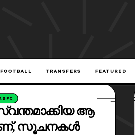
FOOTBALL
TRANSFERS
FEATURED
KBFC
് സ്വന്തമാക്കിയ ആ
ണ്, സൂചനകൾ