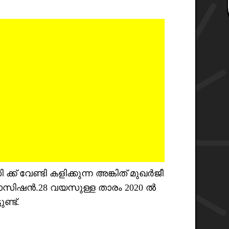
് വേണ്ടി കളിക്കുന്ന അങ്കിത് മുഖർജീ
 പൊസിഷൻ.28 വയസുള്ള താരം 2020 ൽ
ണ്ട്.