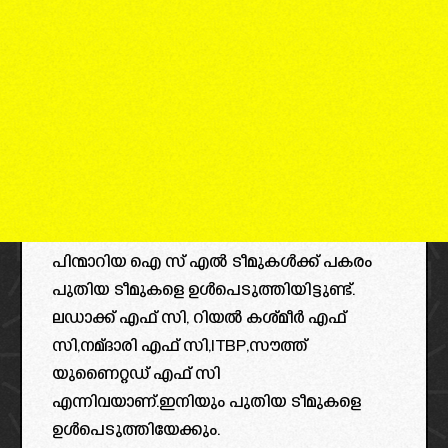
പിന്മാറിയ ഐ സ് എൽ ടീമുകൾക്ക് പകരം
പുതിയ ടീമുകളെ ഉൾപെടുത്തിയിട്ടുണ്ട്.
ലഡാക്ക് എഫ് സി, റിയൽ കശ്മീർ എഫ്
സി,നമ്ദാരി എഫ് സി,ITBP,സൗത്ത്
യുണൈറ്റഡ് എഫ് സി
എന്നിവയാണ്.ഇനിയും പുതിയ ടീമുകളെ
ഉൾപെടുത്തിയേക്കും.