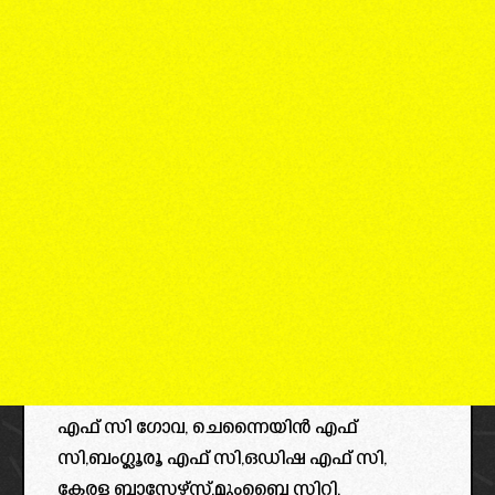
എഫ് സി ഗോവ, ചെന്നൈയിൻ എഫ്
സി,ബംഗ്ലൂരൂ എഫ് സി,ഒഡിഷ എഫ് സി,
കേരള ബ്ലാസ്റ്റേഴ്‌സ്,മുംബൈ സിറ്റി,