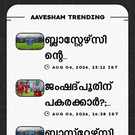
AAVESHAM TRENDING
ബ്ലാസ്റ്റേഴ്സി
ന്റെ
AUG 06, 2026, 23:12 IST
കൈമാറ്റത്തി
ജംഷദ്പൂരിന്
ൽ ട്വിസ്റ്റ്:
പകരക്കാർ?;
പുതിയ
AUG 06, 2026, 16:38 IST
ഐഎസ്എല്ലി
ഉടമകളെത്താ
ബ്ലാസ്‌റ്റേഴ്‌സി
ൽ പുതിയ
ൻ വൈകും,