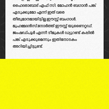
ഹൈദരാബാദ് എഫ് സി. മോഹൻ ബഗാൻ പങ്ക്
എടുക്കുമോ എന്ന് ഇത് വരെ
തീരുമാനമായിട്ടില്ല.ഈസ്റ്റ്‌ ബംഗാൾ,
മുഹമ്മദൻസ്,നോർത്ത് ഈസ്റ്റ്‌ യുണൈറ്റഡ്,
ജംഷഡ്പൂർ എന്നീ ടീമുകൾ ഡ്യുറണ്ട് കപ്പിൽ
പങ്ക് എടുക്കുമെന്നും ഇതിനോടകം
അറിയിച്ചിട്ടുണ്ട്.