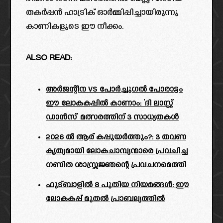
തകർപ്പൻ ഹാട്രിക് ഓർമ്മിപ്പിച്ചായിരുന്നു
കാണികളുടെ ഈ നീക്കം.
ALSO READ:
അർജന്റീന vs പോർച്ചുഗൽ പോരാട്ടം
ഈ ലോകകപ്പിൽ കാണാം: ‘ദി ലാസ്റ്റ്
ഡാൻസ്’ മത്സരത്തിന് 3 സാധ്യതകൾ
2026 ൽ ആര് കപ്പുയർത്തും?: 3 തവണ
കൃത്യമായി ലോകചാമ്പ്യന്മാരെ പ്രവചിച്ച
ഗണിത ശാസ്ത്രജ്ഞന്റെ പ്രവചനമെത്തി
ഫുട്ബാളിൽ 8 പുതിയ നിയമങ്ങൾ: ഈ
ലോകകപ്പ് മുതൽ പ്രാബല്യത്തിൽ