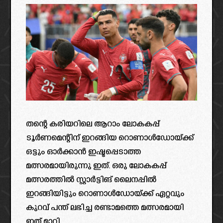
തന്റെ കരിയറിലെ ആറാം ലോകകപ്പ്
ടൂർണമെന്റിന് ഇറങ്ങിയ റൊണാൾഡോയ്ക്ക്
ഒട്ടും ഓർക്കാൻ ഇഷ്ടപ്പെടാത്ത
മത്സരമായിരുന്നു ഇത്. ഒരു ലോകകപ്പ്
മത്സരത്തിൽ സ്റ്റാർട്ടിങ് ലൈനപ്പിൽ
ഇറങ്ങിയിട്ടും റൊണാൾഡോയ്ക്ക് ഏറ്റവും
കുറവ് പന്ത് ലഭിച്ച രണ്ടാമത്തെ മത്സരമായി
ഇത് മാറി.