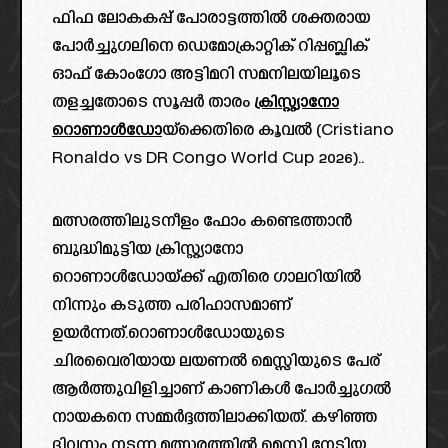
ഫിഫ ലോകകപ്പ് പോരാട്ടത്തിൽ ശക്തരായ
പോർച്ചുഗലിനെ ഡെമോക്രാറ്റിക് റിപ്പബ്ലിക്
ഓഫ് കോംഗോ അട്ടിമറി സമനിലയിലൂടെ
തളച്ചതോടെ സൂപ്പർ താരം
ക്രിസ്റ്റ്യാനോ
റൊണാൾഡോ
യ്‌ക്കെതിരെ കൂവൽ (Cristiano
Ronaldo vs DR Congo World Cup 2026)..
മത്സരത്തിലുടനീളം ഫോം കണ്ടെത്താൻ
ബുദ്ധിമുട്ടിയ ക്രിസ്റ്റ്യാനോ
റൊണാൾഡോയ്ക്ക് എതിരെ ഗാലറിയിൽ
നിന്നും കടുത്ത പരിഹാസമാണ്
ഉയർന്നത്.റൊണാൾഡോയുടെ
ചിരവൈരിയായ ലയണൽ മെസ്സിയുടെ പേര്
ആർത്തുവിളിച്ചാണ് കാണികൾ പോർച്ചുഗൽ
നായകനെ സമ്മർദ്ദത്തിലാക്കിയത്. കഴിഞ്ഞ
ദിവസം നടന്ന മത്സരത്തിൽ മെസ്സി നേടിയ