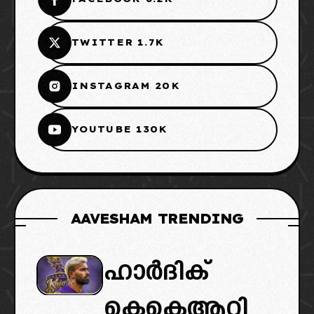
TWITTER 1.7K
INSTAGRAM 20K
YOUTUBE 130K
AAVESHAM TRENDING
ഹാർദിക്
കെകെആറി