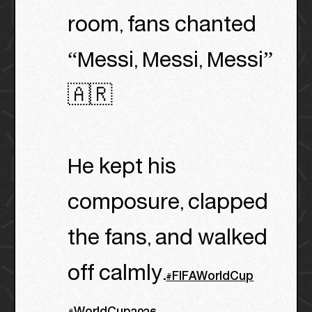
room, fans chanted
“Messi, Messi, Messi”
🇦🇷
He kept his
composure, clapped
the fans, and walked
off calmly.
#FIFAWorldCup