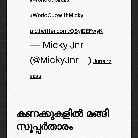
#WorldCup2026
#WorldCupwithMicky
pic.twitter.com/QSyjDEFwyK
— Micky Jnr
(@MickyJnr__)
June 17,
2026
കണക്കുകളിൽ മങ്ങി
സൂപ്പർതാരം