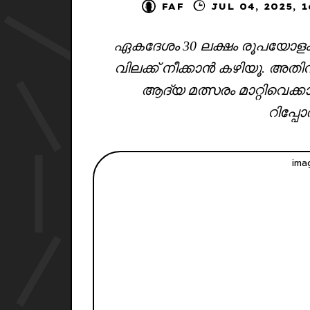
FAF
JUL 04, 20
ഏകദേശം 30 ലക്ഷം രൂപയോളം 
വിലക്ക് നീക്കാൻ കഴിയൂ. അ
ആദ്യ മത്സരം മാറ്റിവെക്
റിപ്പോർ
imag