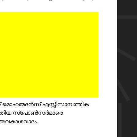
 മൊഹമ്മദൻസ് എസ്സിസാമ്പത്തിക
ൻ പുതിയ സ്പോൺസർമാരെ
െ അവകാശവാദം.