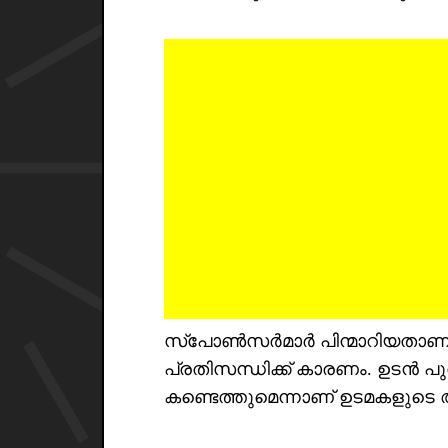
സ്‌പോൺസർമാർ പിന്മാറിയതാണ്
പ്രതിസന്ധിക്ക് കാരണം. ഉട
കണ്ടെത്തുമെന്നാണ് ഉടമകളുട