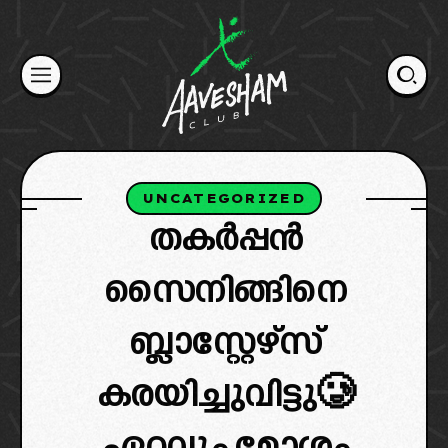
Skip
to
content
UNCATEGORIZED
തകർപ്പൻ
സൈനിങ്ങിനെ
ബ്ലാസ്റ്റേഴ്‌സ്
കരയിച്ചുവിട്ടു🥲