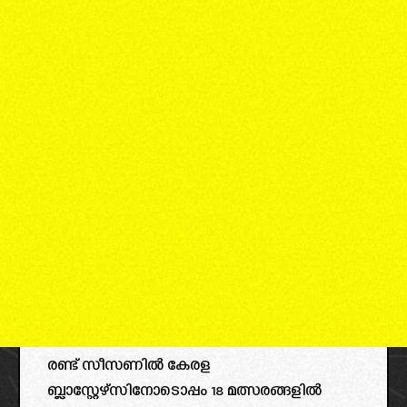
രണ്ട് സീസണിൽ കേരള
ബ്ലാസ്റ്റേഴ്സിനോടൊപ്പം 18 മത്സരങ്ങളിൽ