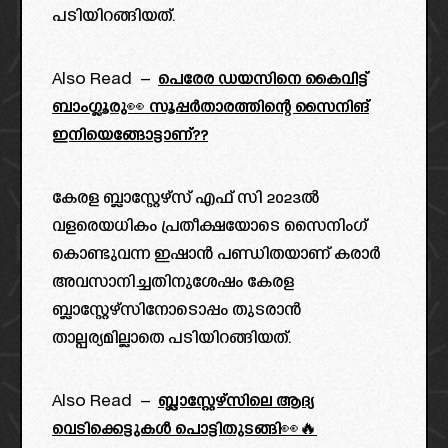
പടിയിറങ്ങിയത്.
Also Read –
പെരേര ഡയസിനെ കൈവിട്ട്
ബാംഗ്ലൂരു👀 സൂപ്പർതാരത്തിന്റെ സൈനിങ്
ഇനിയെങ്ങോട്ടാണ്??
കേരള ബ്ലാസ്റ്റേഴ്സ് എഫ് സി 2023ൽ
വളരെയധികം പ്രതീക്ഷയോടെ സൈനിംഗ്
കൊണ്ടുവന്ന ഇഷാൻ പണ്ഡിതയാണ് കരാർ
അവസാനിച്ചതിനുശേഷം കേരള
ബ്ലാസ്റ്റേഴ്സിനോടൊപ്പം തുടരാൻ
താല്പര്യമില്ലാതെ പടിയിറങ്ങിയത്.
Also Read –
ബ്ലാസ്റ്റേഴ്സിലെ ആദ്യ
വെടിക്കെട്ടുകൾ പൊട്ടിതുടങ്ങി👀🔥