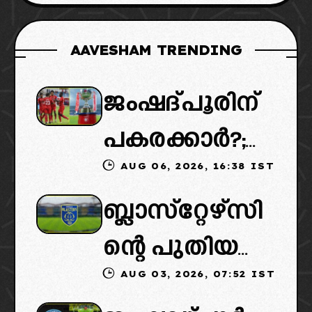
AAVESHAM TRENDING
ജംഷദ്പൂരിന്
പകരക്കാർ?;
AUG 06, 2026, 16:38 IST
ഐഎസ്എല്ലി
ബ്ലാസ്‌റ്റേഴ്‌സി
ൽ പുതിയ
ന്റെ പുതിയ
ടീമിനെ
AUG 03, 2026, 07:52 IST
ഉടമകളിൽ
ഉൾപ്പെടുത്താ