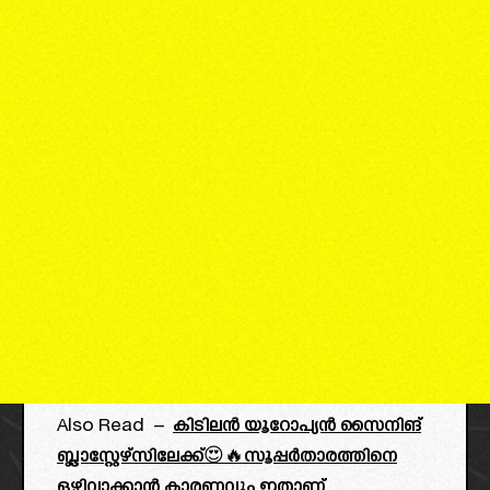
Also Read –
കിടിലൻ യൂറോപ്യൻ സൈനിങ്
ബ്ലാസ്റ്റേഴ്‌സിലേക്ക്😍🔥സൂപ്പർതാരത്തിനെ
ഒഴിവാക്കാൻ കാരണവും ഇതാണ്..