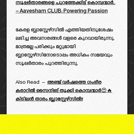
സൂപ്പർതാരങ്ങളെ പുറത്തേക്കിട്ട് കൊമ്പന്മാർ..
– Aavesham CLUB: Powering Passion
കേരള ബ്ലാസ്റ്റേഴ്സിൽ എത്തിയതിനുശേഷം
ലഭിച്ച അവസരങ്ങൾ വളരെ കുറവായിരുന്നു.
മാത്രമല്ല പരിക്കും മറ്റുമായി
ബ്ലാസ്റ്റേഴ്സിനോടൊപ്പം അധികം സമയവും
സൂപ്പർതാരം പുറത്തിരുന്നു.
Also Read –
അഞ്ച് വർഷത്തെ ഗംഭീര
കരാറിൽ സൈനിങ് തൂക്കി കൊമ്പന്മാർ😍🔥
കിടിലൻ താരം ബ്ലാസ്റ്റേഴ്സിൽ!!