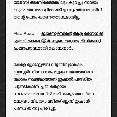
ജേഴ്സി അണിഞ്ഞെങ്കിലും കുറച്ചു സമയം
മാത്രം മത്സരങ്ങളിൽ ലഭിച്ച സൂപ്പർതാരത്തിന്
തന്റെ ഫോം കണ്ടെത്താനുമായില്ല.
Also Read –
ബ്ലാസ്റ്റേഴ്സിന്റെ ആദ്യ സൈനിങ്
എത്തി മക്കളെ😍🔥 കൂടെ മറ്റൊരു മിഡ്‌നൈറ്റ്‌
പ്രഖ്യാപനവുമായി കൊമ്പന്മാർ..
കേരള ബ്ലാസ്റ്റേഴ്സ് വിട്ടതിനുശേഷം
ബ്ലാസ്റ്റർസിനോടോപ്പമുള്ള സമയത്തിനെ
മോശം സമയമായാണ് ഇഷാൻ പണ്ഡിത
ചൂണ്ടികാണിച്ചത്. തെറ്റായ
സ്ഥലത്താണെങ്കിൽ ഒരിക്കലും യഥാർത്ഥ
മൂല്യവും വിലയും ലഭിക്കില്ലെന്ന് ഇഷാൻ
പണ്ഡിത സൂചിപ്പിച്ചു.