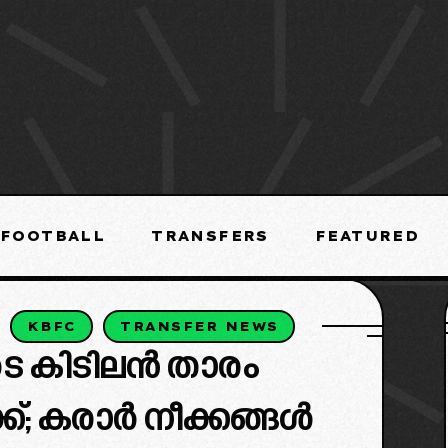
FOOTBALL
TRANSFERS
FEATURED
KBFC
TRANSFER NEWS
 കിടിലൻ താരം
ക്ക്; കരാർ നീക്കങ്ങൾ