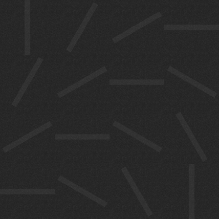
പ്രതിനിധി
കളും ചർച്ച
നടത്തും