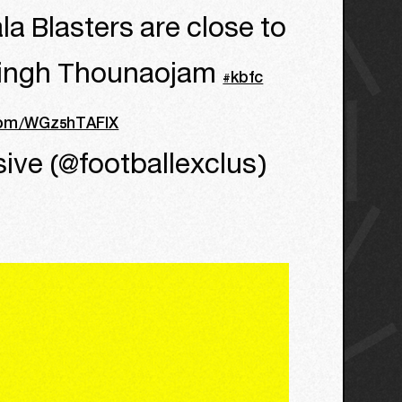
la Blasters are close to
 Singh Thounaojam
#kbfc
.com/WGz5hTAFIX
sive (@footballexclus)