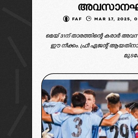
അവസാനഘട്ട
FAF
MAR 17, 20
മെയ് 31ന് താരത്തിന്റെ കരാർ അവസാന
ഈ നീക്കം. ഫ്രീ ഏജന്റ് ആയതിനാൽ
മുടക്
image credit: mumbai c