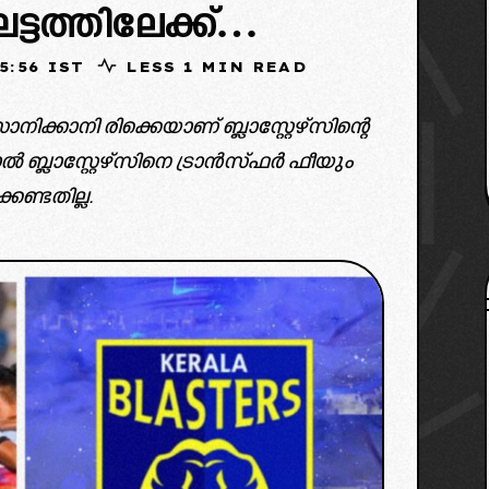
ത്തിലേക്ക്…
25, 05:56 IST
LESS 1 MIN READ
ിക്കാനി രിക്കെയാണ് ബ്ലാസ്റ്റേഴ്സിന്റെ
 ബ്ലാസ്റ്റേഴ്സിനെ ട്രാൻസ്ഫർ ഫീയും
കേണ്ടതില്ല.
ity fc/indian super league/x