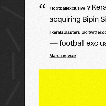
? Kera
#footballexclusive
acquiring Bipin
#keralablasters
pic.twitter
— football exclu
March 16, 2025