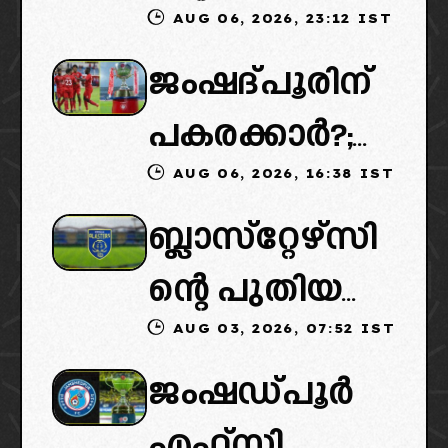
AUG 06, 2026, 23:12 IST
കൈമാറ്റത്തി
ജംഷദ്പൂരിന്
ൽ ട്വിസ്റ്റ്:
പകരക്കാർ?;
പുതിയ
AUG 06, 2026, 16:38 IST
ഐഎസ്എല്ലി
ഉടമകളെത്താ
ബ്ലാസ്‌റ്റേഴ്‌സി
ൽ പുതിയ
ൻ വൈകും,
ന്റെ പുതിയ
ടീമിനെ
കോടതിയുടെ
AUG 03, 2026, 07:52 IST
ഉടമകളിൽ
ഉൾപ്പെടുത്താ
നീക്കവും
ജംഷഡ്പൂർ
മലബാറിൽ
ൻ
നിർണായകം
എഫ്സി