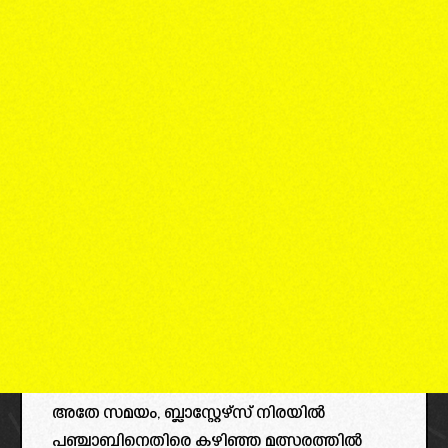
അതേ സമയം, ബ്ലാസ്റ്റേഴ്‌സ് നിരയിൽ
പഞ്ചാബിനെതിരെ കഴിഞ്ഞ മത്സരത്തിൽ