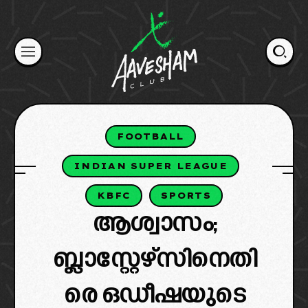
Skip
to
content
FOOTBALL
INDIAN SUPER LEAGUE
KBFC
SPORTS
ആശ്വാസം;
ബ്ലാസ്റ്റേഴ്സിനെതി
രെ ഒഡീഷയുടെ