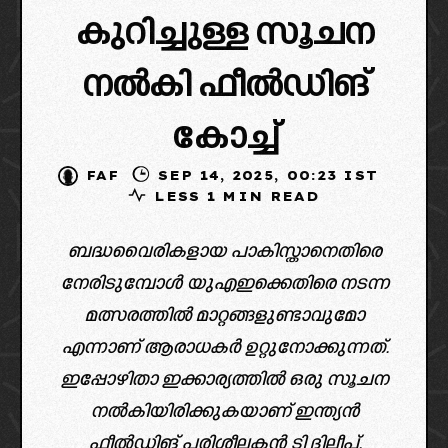
കുറിച്ചുള്ള സൂചന
നൽകി ഫീൽഡിങ്
കോച്ച്
FAF
SEP 14, 2025, 00:23 IST
LESS 1 MIN READ
ബദ്ധവൈരികളായ പാകിസ്താനെതിരെ
നേരിടുമ്പോൾ യുഎഇക്കെതിരെ നടന്ന
മത്സരത്തിൽ മാറ്റങ്ങളുണ്ടാവുമോ
എന്നാണ് ആരാധകർ ഉറ്റുനോക്കുന്നത്.
ഇപ്പോഴിതാ ഇക്കാര്യത്തിൽ ഒരു സൂചന
നൽകിയിരിക്കുകയാണ് ഇന്ത്യൻ
ഫീൽഡിങ് പരിശീലകൻ ടി ദിലീപ്.