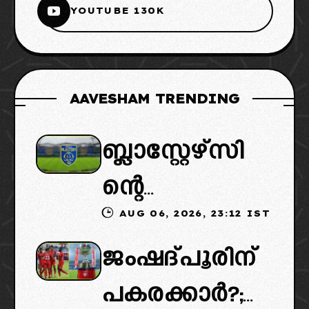
YOUTUBE 130K
AAVESHAM TRENDING
ബ്ലാസ്റ്റേഴ്സി
ന്റെ
AUG 06, 2026, 23:12 IST
കൈമാറ്റത്തി
ജംഷദ്പൂരിന്
ൽ ട്വിസ്റ്റ്:
പകരക്കാർ?;
പുതിയ