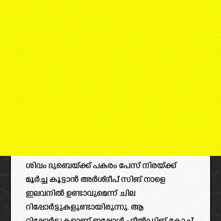
ശിവം ദുബെയ്ക്ക് പകരം പേസ് നിരയ്ക്ക്
മൂർച്ച കൂട്ടാൻ അർശ്ദീപ് സിങ് നാളെ
ഇലവനിൽ ഉണ്ടാവുമെന്ന് ചില
റിപ്പോർട്ടുകളുണ്ടായിരുന്നു. ആ