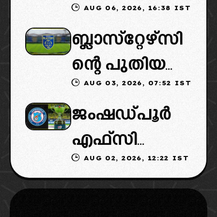
AUG 06, 2026, 16:38 IST
ഐഎസ്എല്ലി
ഉടമകളെത്താ
ബ്ലാസ്‌റ്റേഴ്‌സി
ൽ പുതിയ
ൻ വൈകും,
ന്റെ പുതിയ
ടീമിനെ
കോടതിയുടെ
AUG 03, 2026, 07:52 IST
ഉടമകളിൽ
ഉൾപ്പെടുത്താ
നീക്കവും
ജംഷഡ്പൂർ
മലബാറിൽ
ൻ
നിർണായകം
എഫ്സി
നിന്നുള്ള
എഐഎഫ്എ
AUG 02, 2026, 12:22 IST
മടങ്ങിവരും!:
ബിസിനസ്
ഫ്: വരുന്നത്
തിരിച്ചെത്തി
ഗ്രൂപ്പും:
ഗോവൻ
ക്കാൻ
ക്ലബ്ബിന്റെ
ലെജൻഡറി