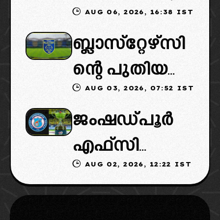
AUG 06, 2026, 16:38 IST
ഐഎസ്എല്ലി
ഉടമകളെത്താ
ബ്ലാസ്‌റ്റേഴ്‌സി
ൽ പുതിയ
ൻ വൈകും,
ന്റെ പുതിയ
ടീമിനെ
കോടതിയുടെ
AUG 03, 2026, 07:52 IST
ഉടമകളിൽ
ഉൾപ്പെടുത്താ
നീക്കവും
ജംഷഡ്പൂർ
മലബാറിൽ
ൻ
നിർണായകം
എഫ്സി
നിന്നുള്ള
എഐഎഫ്എ
AUG 02, 2026, 12:22 IST
മടങ്ങിവരും!:
ബിസിനസ്
ഫ്: വരുന്നത്
തിരിച്ചെത്തി
ഗ്രൂപ്പും:
ഗോവൻ