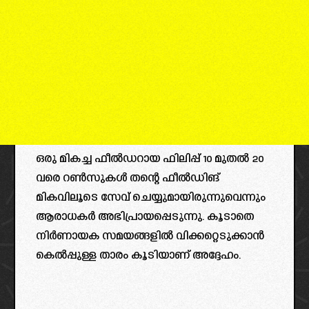
ഒരു മികച്ച ഫീൽഡറായ ഫിലിപ്പ് 10 മുതൽ 20
വരെ റൺസുകൾ തന്റെ ഫീൽഡിങ്
മികവിലൂടെ സേവ് ചെയ്യുമായിരുന്നുവെന്നും
ആരാധകർ അഭിപ്രായപ്പെടുന്നു. കൂടാതെ
നിർണായക സമയങ്ങളിൽ വിക്കറ്റെടുക്കാൻ
കെൽപ്പുള്ള താരം കൂടിയാണ് അദ്ദേഹം.