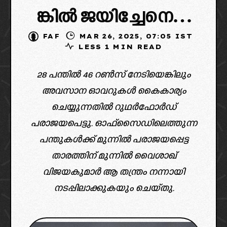
ങ്കിൽ ജയിച്ചേനെ…
FAF
MAR 26, 2025, 07:05 IST
LESS 1 MIN READ
28 പന്തിൽ 46 റൺസ് നേടിയെങ്കിലും
അവസാന ഓവറുകൾ കൈകാര്യം
ചെയ്യുന്നതിൽ റുഥർഫോർഡ്
പരാജയപെട്ടു. ഓഫ്‌സൈഡിലെത്തുന്ന
പന്തുകൾക്ക് മുന്നിൽ പരാജയപ്പെട്ട
താരത്തിന് മുന്നിൽ വൈശാഖ്
വിജയകുമാർ ആ തന്ത്രം നന്നായി
നടപ്പിലാക്കുകയും ചെയ്തു.
image credit: x