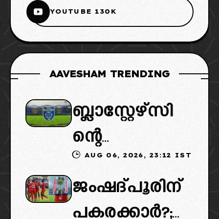
YOUTUBE 130K
AAVESHAM TRENDING
ബ്ലാസ്റ്റേഴ്സി
ന്റെ
AUG 06, 2026, 23:12 IST
കൈമാറ്റത്തി
ജംഷദ്പൂരിന്
ൽ ട്വിസ്റ്റ്:
പകരക്കാർ?;
പുതിയ