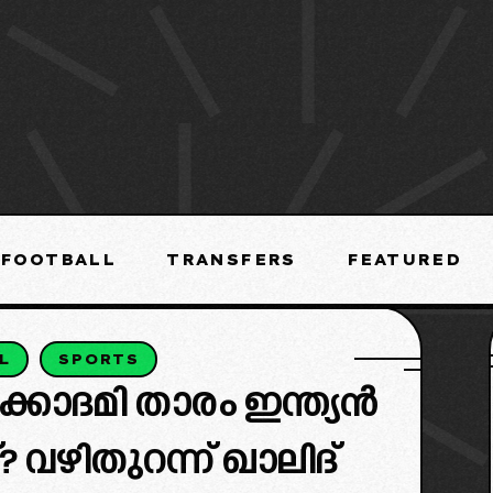
FOOTBALL
TRANSFERS
FEATURED
L
SPORTS
കാദമി താരം ഇന്ത്യൻ
 വഴിതുറന്ന് ഖാലിദ്