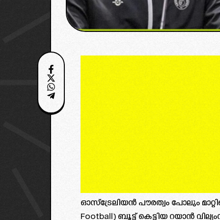
ഓസ്‌ട്രേലിയൻ പൗരത്വം പോലും മാറ്റി
Football) ബൂട്ട് കെട്ടിയ റയാൻ വില