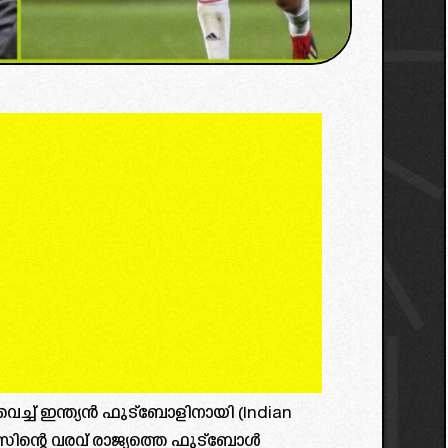
വെച്ച് ഇന്ത്യൻ ഫുട്ബോളിനായി (Indian
്യംസിന്റെ വരവ് രാജ്യത്തെ ഫുട്ബോൾ