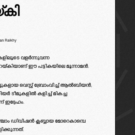
കി
jan Raikhy
ികളിലൂടെ വളർന്നുവന്ന
യ്കിയാണ് ഈ പട്ടികയിലെ മൂന്നാമൻ.
ലബ്ബുകളായ വെസ്റ്റ് ബ്രോംവിച്ച് ആൽബിയൻ,
ിയർ ടീമുകളിൽ കളിച്ച് മികച്ച
 ഇദ്ദേഹം.
ചാം ഡിവിഷൻ ക്ലബ്ബായ മോറെകാമ്പെ
്കുന്നത്.