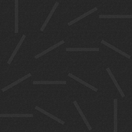
പ്രതിനിധി
കളും ചർച്ച
നടത്തും