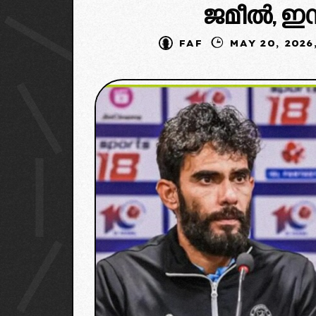
ജമീൽ, ഇന
FAF
MAY 20,
Indi