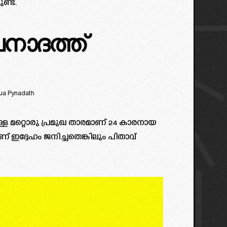
ണ്ട്.
ാദത്ത്
ua Pynadath
ള്ള മറ്റൊരു പ്രമുഖ താരമാണ് 24 കാരനായ
 ഇദ്ദേഹം ജനിച്ചതെങ്കിലും പിതാവ്