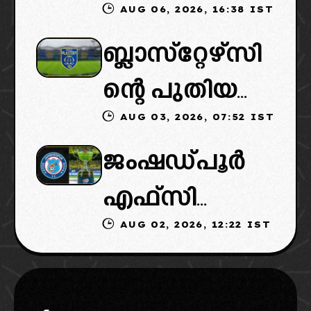
AUG 06, 2026, 16:38 IST
ഐഎസ്എല്ലി
ഉടമകളെത്താ
ബ്ലാസ്‌റ്റേഴ്‌സി
ൽ പുതിയ
ൻ വൈകും,
ന്റെ പുതിയ
ടീമിനെ
കോടതിയുടെ
AUG 03, 2026, 07:52 IST
ഉടമകളിൽ
ഉൾപ്പെടുത്താ
നീക്കവും
ജംഷഡ്പൂർ
മലബാറിൽ
ൻ
നിർണായകം
എഫ്സി
നിന്നുള്ള
എഐഎഫ്എ
AUG 02, 2026, 12:22 IST
മടങ്ങിവരും!:
ബിസിനസ്
ഫ്: വരുന്നത്
തിരിച്ചെത്തി
ഗ്രൂപ്പും:
ഗോവൻ
ക്കാൻ
ക്ലബ്ബിന്റെ
ലെജൻഡറി