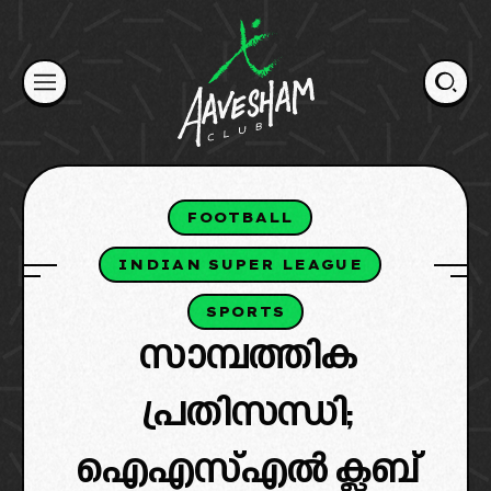
Skip
to
content
FOOTBALL
INDIAN SUPER LEAGUE
SPORTS
സാമ്പത്തിക
പ്രതിസന്ധി;
ഐഎസ്എൽ ക്ലബ്