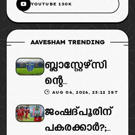
YOUTUBE 130K
AAVESHAM TRENDING
ബ്ലാസ്റ്റേഴ്സി
ന്റെ
AUG 06, 2026, 23:12 IST
കൈമാറ്റത്തി
ജംഷദ്പൂരിന്
ൽ ട്വിസ്റ്റ്:
പകരക്കാർ?;
പുതിയ