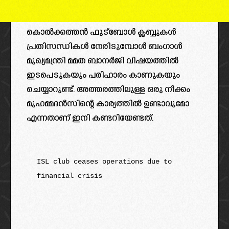
കൊൽക്കത്തൻ ഫുട്ബോൾ ക്ലബ്ബുകൾ
പ്രതിസന്ധികൾ നേരിടുമ്പോൾ ബംഗാൾ
മുഖ്യമന്ത്രി മമത ബാനർജി വിഷയത്തിൽ
ഇടപെടുകയും പരിഹാരം കാണുകയും
ചെയ്യാറുണ്ട്. അത്തരത്തിലുള്ള ഒരു നീക്കം
മുഹമ്മദൻസിന്റെ കാര്യത്തിൽ ഉണ്ടാവുമോ
എന്നതാണ് ഇനി കണ്ടറിയേണ്ടത്.
ISL club ceases operations due to 
financial crisis