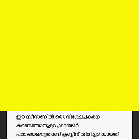
ഈ സീസണിൽ ഒരു നിക്ഷേപകനെ
കണ്ടെത്താനുള്ള ശ്രമങ്ങൾ
പരാജയപ്പെട്ടതാണ് ക്ലബ്ബിന് തിരിച്ചടിയായത്.