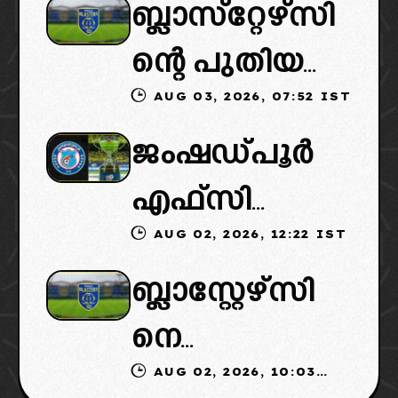
ബ്ലാസ്‌റ്റേഴ്‌സി
ൽ പുതിയ
ന്റെ പുതിയ
ടീമിനെ
AUG 03, 2026, 07:52 IST
ഉടമകളിൽ
ഉൾപ്പെടുത്താ
ജംഷഡ്പൂർ
മലബാറിൽ
ൻ
എഫ്സി
നിന്നുള്ള
എഐഎഫ്എ
AUG 02, 2026, 12:22 IST
മടങ്ങിവരും!:
ബിസിനസ്
ഫ്: വരുന്നത്
ബ്ലാസ്റ്റേഴ്‌സി
തിരിച്ചെത്തി
ഗ്രൂപ്പും:
ഗോവൻ
നെ
ക്കാൻ
ക്ലബ്ബിന്റെ
ലെജൻഡറി
AUG 02, 2026, 10:03
ഏറ്റെടുക്കാൻ
നീക്കങ്ങൾ
ആസ്ഥാനം
ക്ലബ്
IST