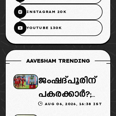
INSTAGRAM 20K
YOUTUBE 130K
AAVESHAM TRENDING
ജംഷദ്പൂരിന്
പകരക്കാർ?;
AUG 06, 2026, 16:38 IST
ഐഎസ്എല്ലി