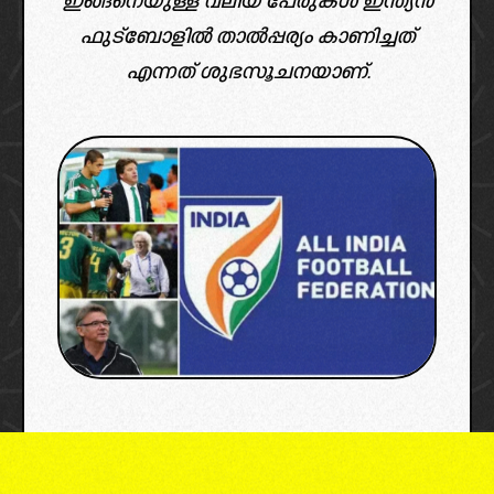
ഇങ്ങനെയുള്ള വലിയ പേരുകൾ ഇന്ത്യൻ
ഫുട്ബോളിൽ താൽപ്പര്യം കാണിച്ചത്
എന്നത് ശുഭസൂചനയാണ്.
image: fifa, aiff