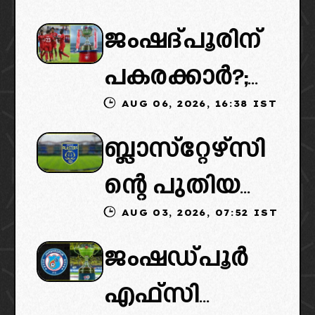
കൈമാറ്റത്തി
ജംഷദ്പൂരിന്
ൽ ട്വിസ്റ്റ്:
പകരക്കാർ?;
പുതിയ
AUG 06, 2026, 16:38 IST
ഐഎസ്എല്ലി
ഉടമകളെത്താ
ബ്ലാസ്‌റ്റേഴ്‌സി
ൽ പുതിയ
ൻ വൈകും,
ന്റെ പുതിയ
ടീമിനെ
കോടതിയുടെ
AUG 03, 2026, 07:52 IST
ഉടമകളിൽ
ഉൾപ്പെടുത്താ
നീക്കവും
ജംഷഡ്പൂർ
മലബാറിൽ
ൻ
നിർണായകം
എഫ്സി
നിന്നുള്ള
എഐഎഫ്എ