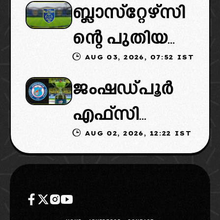
ബ്ലാസ്‌റ്റേഴ്‌സി
ൽ പുതിയ
ൻ വൈകും,
ന്റെ പുതിയ
ടീമിനെ
കോടതിയുടെ
AUG 03, 2026, 07:52 IST
ഉടമകളിൽ
ഉൾപ്പെടുത്താ
നീക്കവും
ജംഷഡ്പൂർ
മലബാറിൽ
ൻ
നിർണായകം
എഫ്സി
നിന്നുള്ള
എഐഎഫ്എ
AUG 02, 2026, 12:22 IST
മടങ്ങിവരും!:
ബിസിനസ്
ഫ്: വരുന്നത്
തിരിച്ചെത്തി
ഗ്രൂപ്പും:
ഗോവൻ
ക്കാൻ
ക്ലബ്ബിന്റെ
ലെജൻഡറി
നീക്കങ്ങൾ
ആസ്ഥാനം
ക്ലബ്