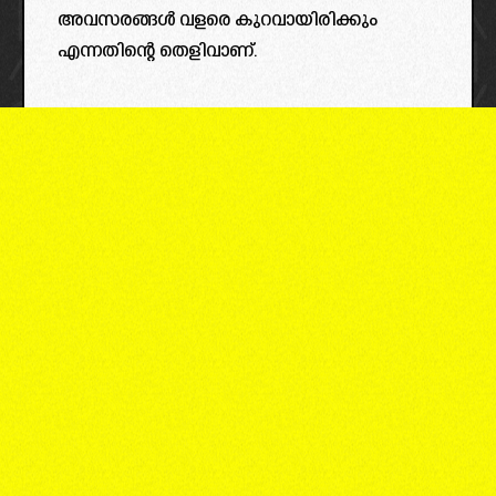
അവസരങ്ങൾ വളരെ കുറവായിരിക്കും
എന്നതിന്റെ തെളിവാണ്.