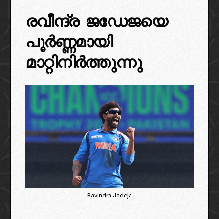
രവീന്ദ്ര ജഡേജയെ
പൂർണ്ണമായി
മാറ്റിനിർത്തുന്നു
Ravindra Jadeja