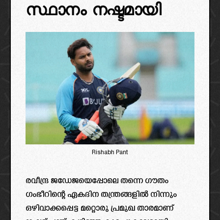
സ്ഥാനം നഷ്ടമായി
Rishabh Pant
രവീന്ദ്ര ജഡേജയെപ്പോലെ തന്നെ ഗൗതം
ഗംഭീറിന്റെ ഏകദിന തന്ത്രങ്ങളിൽ നിന്നും
ഒഴിവാക്കപ്പെട്ട മറ്റൊരു പ്രമുഖ താരമാണ്