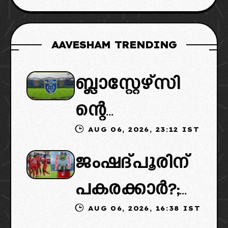
AAVESHAM TRENDING
ബ്ലാസ്റ്റേഴ്സി
ന്റെ
AUG 06, 2026, 23:12 IST
കൈമാറ്റത്തി
ജംഷദ്പൂരിന്
ൽ ട്വിസ്റ്റ്:
പകരക്കാർ?;
പുതിയ
AUG 06, 2026, 16:38 IST
ഐഎസ്എല്ലി
ഉടമകളെത്താ