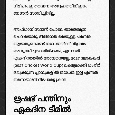
ടീമിലും ഇത്തവണ അദ്ദേഹത്തിന് ഇടം
നേടാൻ സാധിച്ചിട്ടില്ല.
അഫ്ഗാനിസ്ഥാൻ പോലെ താരതമ്യേന
ചെറിയൊരു ടീമിനെതിരെയുള്ള പരമ്പര
ആയതുകൊണ്ട് ജഡേജയ്ക്ക് വിശ്രമം
അനുവദിച്ചതായിരിക്കാം, എന്നാൽ
ഏകദിനത്തിൽ അങ്ങനെയല്ല, 2027 ലോകകപ്പ്
(2027 Cricket World Cup) ലക്ഷ്യമാക്കി ഗംഭീർ
ഒരുക്കുന്ന പ്ലാനുകളിൽ ജഡേജ ഇല്ല എന്നത്
തന്നെയാണ് റിപോർട്ടുകൾ.
ഋഷഭ് പന്തിനും
ഏകദിന ടീമിൽ