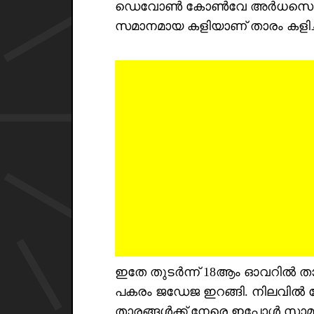
ഡെവോൺ കോൺവേ അർധസെഞ്ച്വറി 
സമാനമായ കളിയാണ് താരം കളിച്
ഇതേ തുടർന്ന് 18ആം ഓവറിൽ താ
പകരം ജഡേജ ഇറങ്ങി. നിലവിൽ 
താരങ്ങൾക്ക് നേരെ ഇപ്പോൾ സാ