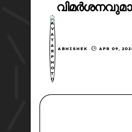
വിമർശനവുമ
ABHISHEK
APR 0