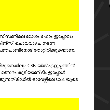
25 സീസണിലെ മോശം ഫോം ഇപ്പോഴും
ങ്‌സ്. ചൊവ്വാഴ്ച നടന്ന
പഞ്ചാബിനോട് തോറ്റിരിക്കുകയാണ്.
രുനെകിലും CSK യ്ക്ക് എളുപ്പത്തിൽ
ു മത്സരം കൂടിയാണ് ടീം ഇപ്പോൾ
്കുന്നത് മിഡിൽ ഓവേഴ്സിലെ CSK യുടെ