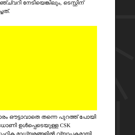
നേടിയെങ്കിലും, ടെസ്റ്റിന്
ചത്.
രം ഔട്ടാവാതെ തന്നെ പുറത്ത് പോയി
ധോണി ഉൾപ്പെടെയുള്ള CSK
മൂഹിക മാധ്യമങ്ങളിൽ വ്യാപകമായി