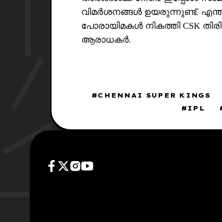
വിമർശനങ്ങൾ ഉയരുന്നുണ്ട്. എന്
പോരായിമകൾ നികത്തി CSK തിരിച്
ആരാധകർ.
CHENNAI SUPER KINGS
IPL