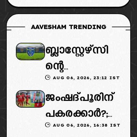
AAVESHAM TRENDING
ബ്ലാസ്റ്റേഴ്സി
ന്റെ
AUG 06, 2026, 23:12 IST
കൈമാറ്റത്തി
ജംഷദ്പൂരിന്
ൽ ട്വിസ്റ്റ്:
പകരക്കാർ?;
പുതിയ
AUG 06, 2026, 16:38 IST
ഐഎസ്എല്ലി
ഉടമകളെത്താ