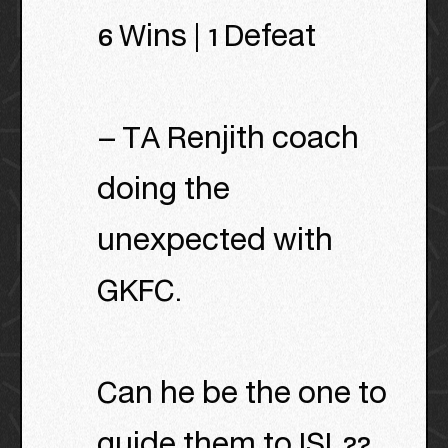
6 Wins | 1 Defeat
– TA Renjith coach
doing the
unexpected with
GKFC.
Can he be the one to
guide them to ISL??