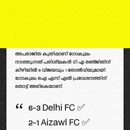
അപരാജിത കുതിപ്പാണ് ഗോകുലം
നടത്തുന്നത് പരിശീലകൻ ടി എ രഞ്ജിതിന്
കീഴിയിൽ 6 വിജയവും 1 തോൽവിയുമായി
ഗോകുലം ഐ എസ് എൽ പ്രവേശനത്തിന്
തൊട്ട് അരികെയാണ്.
6-3 Delhi FC ✅
2-1 Aizawl FC ✅