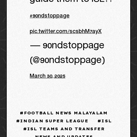
#90ndstoppage
pic.twitter.com/scsbhM7ayX
— 90ndstoppage
(@90ndstoppage)
March 30, 2025
FOOTBALL NEWS MALAYALAM
INDIAN SUPER LEAGUE
ISL
ISL TEAMS AND TRANSFER
NEWS AND UPDATES