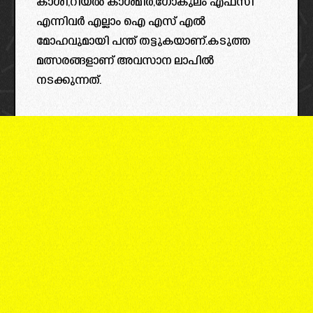
കാശി,റിയൽ കാശ്മീർ,ഗോകുലം എഫ്സി
എന്നിവർ എല്ലാം ഐ എസ് എൽ
മോഹവുമായി പന്ത് തട്ടുകയാണ്.കടുത്ത
മത്സരങ്ങളാണ് അവസാന ലാപിൽ
നടക്കുന്നത്.