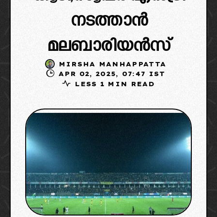
നടത്താൻ
മലബാരിയൻസ്
MIRSHA MANHAPPATTA
APR 02, 2025, 07:47 IST
LESS 1 MIN READ
Photo Credit From X