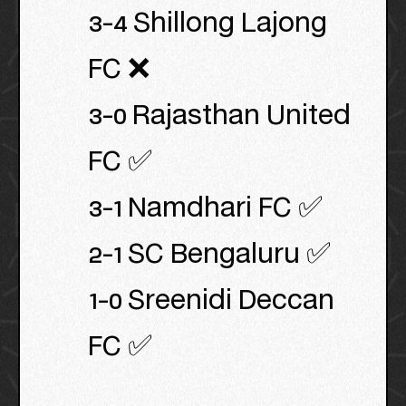
3-4 Shillong Lajong
FC ❌
3-0 Rajasthan United
FC ✅
3-1 Namdhari FC ✅
2-1 SC Bengaluru ✅
1-0 Sreenidi Deccan
FC ✅