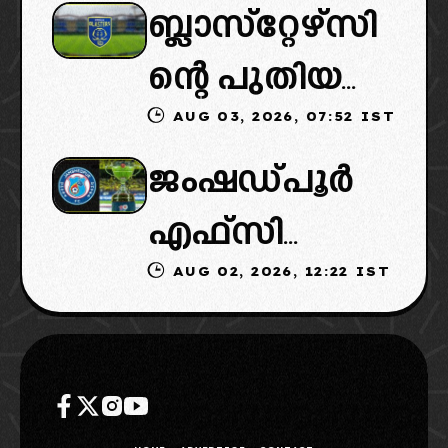
ബ്ലാസ്‌റ്റേഴ്‌സി
ൽ പുതിയ
ൻ വൈകും,
ന്റെ പുതിയ
ടീമിനെ
കോടതിയുടെ
AUG 03, 2026, 07:52 IST
ഉടമകളിൽ
ഉൾപ്പെടുത്താ
നീക്കവും
ജംഷഡ്പൂർ
മലബാറിൽ
ൻ
നിർണായകം
എഫ്സി
നിന്നുള്ള
എഐഎഫ്എ
AUG 02, 2026, 12:22 IST
മടങ്ങിവരും!:
ബിസിനസ്
ഫ്: വരുന്നത്
തിരിച്ചെത്തി
ഗ്രൂപ്പും:
ഗോവൻ
ക്കാൻ
ക്ലബ്ബിന്റെ
ലെജൻഡറി
നീക്കങ്ങൾ
ആസ്ഥാനം
ക്ലബ്