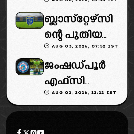
ഐഎസ്എല്ലി
ഉടമകളെത്താ
ബ്ലാസ്‌റ്റേഴ്‌സി
ൽ പുതിയ
ൻ വൈകും,
ന്റെ പുതിയ
ടീമിനെ
കോടതിയുടെ
AUG 03, 2026, 07:52 IST
ഉടമകളിൽ
ഉൾപ്പെടുത്താ
നീക്കവും
ജംഷഡ്പൂർ
മലബാറിൽ
ൻ
നിർണായകം
എഫ്സി
നിന്നുള്ള
എഐഎഫ്എ
AUG 02, 2026, 12:22 IST
മടങ്ങിവരും!:
ബിസിനസ്
ഫ്: വരുന്നത്
തിരിച്ചെത്തി
ഗ്രൂപ്പും:
ഗോവൻ
ക്കാൻ
ക്ലബ്ബിന്റെ
ലെജൻഡറി