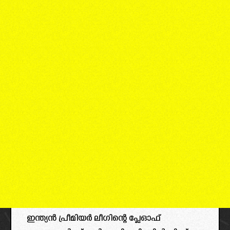
ഇന്ത്യൻ പ്രീമിയർ ലീഗിന്റെ പ്ലേഓഫ്‌