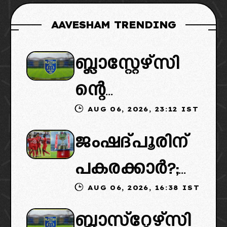
AAVESHAM TRENDING
ബ്ലാസ്റ്റേഴ്സി
ന്റെ
AUG 06, 2026, 23:12 IST
കൈമാറ്റത്തി
ജംഷദ്പൂരിന്
ൽ ട്വിസ്റ്റ്:
പകരക്കാർ?;
പുതിയ
AUG 06, 2026, 16:38 IST
ഐഎസ്എല്ലി
ഉടമകളെത്താ
ബ്ലാസ്‌റ്റേഴ്‌സി
ൽ പുതിയ
ൻ വൈകും,