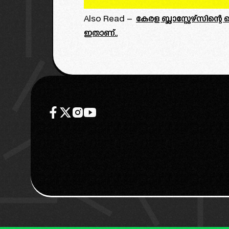
Also Read –
കേരള ബ്ലാസ്റ്റേഴ്സിന്
ഇതാണ്..
WHATSAPP GROUP
JOIN
TELEGRAM GROUP
JOIN