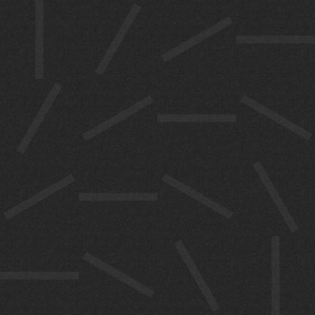
പ്രതിനിധി
കളും ചർച്ച
നടത്തും