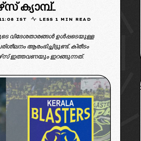
്‌സ് ക്യാമ്പ്..
025, 11:08 IST
LESS 1 MIN READ
 യുടെ വിദേശതാരങ്ങൾ ഉൾപ്പടെയുള്ള
ിശീലനം ആരംഭിച്ചിട്ടുണ്ട്. കിരീടം
റേഴ്‌സ് ഇത്തവണയും ഇറങ്ങുന്നത്.
 by InCollage