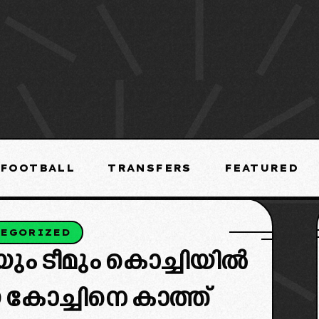
FOOTBALL
TRANSFERS
FEATURED
TEGORIZED
ം ടീമും കൊച്ചിയിൽ
യ കോച്ചിനെ കാത്ത്