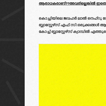
ആരാധകരാണ്??അവരില്ലെങ്കിൽ ഇതൊന്
കൊച്ചിയിലെ ജവഹർ ലാൽ നെഹ്‌റു സ്
ബ്ലാസ്റ്റേഴ്‌സ് എഫ് സി ഒരുക്കങ്ങ
കോച്ച് ബ്ലാസ്റ്റേഴ്‌സ് ക്യാമ്പിൽ എത്തു