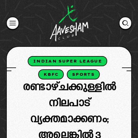
Skip
to
content
INDIAN SUPER LEAGUE
KBFC
SPORTS
രണ്ടാഴ്ചക്കുള്ളിൽ
നിലപാട്
വ്യക്തമാക്കണം;
അല്ലെങ്കിൽ 3