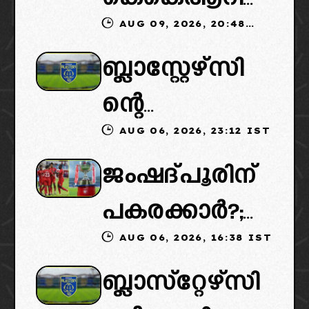
AUG 09, 2026, 20:48
ലേക്ക്: പകരം
IST
ബ്ലാസ്റ്റേഴ്സി
മുംബൈ
ന്റെ
ആവശ്യപ്പെടു
AUG 06, 2026, 23:12 IST
കൈമാറ്റത്തി
ന്നത്
ജംഷദ്പൂരിന്
ൽ ട്വിസ്റ്റ്:
കൊൽക്കത്ത
പകരക്കാർ?;
പുതിയ
യുടെ മികച്ച
AUG 06, 2026, 16:38 IST
ഐഎസ്എല്ലി
ഉടമകളെത്താ
യുവതാരങ്ങ
ബ്ലാസ്‌റ്റേഴ്‌സി
ൽ പുതിയ
ൻ വൈകും,
ളെ