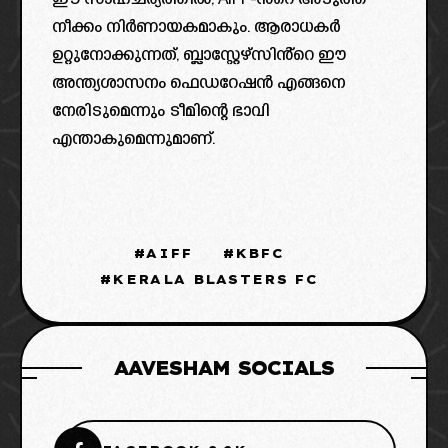
ഈ സാഹചര്യത്തിൽ, AIFF-ൻ്റെ അടുത്ത
നീക്കം നിർണായകമാകും. ആരാധകർ
ഉറ്റുനോക്കുന്നത്, ബ്ലാസ്റ്റേഴ്‌സിൻ്റെ ഈ
അന്ത്യശാസനം ഫെഡറേഷൻ എങ്ങനെ
നേരിടുമെന്നും ടീമിന്റെ ഭാവി
എന്താകുമെന്നുമാണ്.
AIFF
KBFC
KERALA BLASTERS FC
AAVESHAM SOCIALS