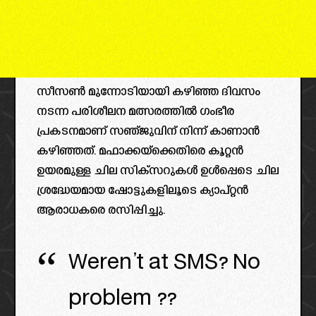
സീസൺ മുന്നോടിയായി കഴിഞ്ഞ ദിവസം
നടന്ന പരിശീലന മത്സരത്തിൽ ഗംഭീര
പ്രകടനമാണ് സഞ്ജുവിന് നിന്ന് കാണാൻ
കഴിഞ്ഞത്. മഫാക്കയ്‌ക്കെതിരെ കൂറ്റൻ
ഉയരമുള്ള ചില സിക്‌സറുകൾ ഉൾപ്പെടെ ചില
ശ്രദ്ധേയമായ ഷോട്ടുകളിലൂടെ ക്യാപ്റ്റൻ
ആരാധകരെ രസിപ്പിച്ചു.
Weren’t at SMS? No
problem ??