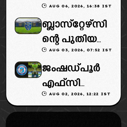
AUG 06, 2026, 16:38 IST
ഐഎസ്എല്ലി
ഉടമകളെത്താ
ബ്ലാസ്‌റ്റേഴ്‌സി
ൽ പുതിയ
ൻ വൈകും,
ന്റെ പുതിയ
ടീമിനെ
കോടതിയുടെ
AUG 03, 2026, 07:52 IST
ഉടമകളിൽ
ഉൾപ്പെടുത്താ
നീക്കവും
ജംഷഡ്പൂർ
മലബാറിൽ
ൻ
നിർണായകം
എഫ്സി
നിന്നുള്ള
എഐഎഫ്എ
AUG 02, 2026, 12:22 IST
മടങ്ങിവരും!:
ബിസിനസ്
ഫ്: വരുന്നത്
തിരിച്ചെത്തി
ഗ്രൂപ്പും:
ഗോവൻ