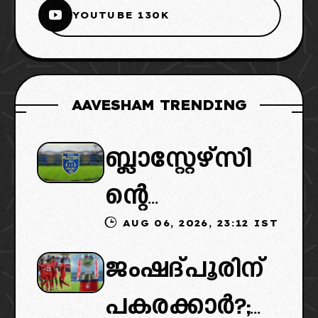
YOUTUBE 130K
AAVESHAM TRENDING
ബ്ലാസ്റ്റേഴ്സി
ന്റെ
AUG 06, 2026, 23:12 IST
കൈമാറ്റത്തി
ജംഷദ്പൂരിന്
ൽ ട്വിസ്റ്റ്:
പകരക്കാർ?;
പുതിയ