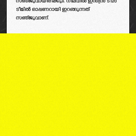
സഞ്ജുവായിരിക്കും. നിലവിൽ ഇന്ത്യൻ ടി20
ടീമിൽ ഓപ്പണറായി ഇറങ്ങുന്നത്
സഞ്ജുവാണ്.