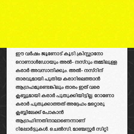
ഈ വർഷം ജൂണോട് കൂടി ക്രിസ്റ്റ്യാനോ
റൊണാൾഡോയും അൽ- നസ്‌റും തമ്മിലുള്ള
കരാർ അവസാനിക്കും. അൽ- നസ്‌റിന്
താരവുമായി പുതിയ കരാറിലെത്താൻ
ആഗ്രഹമുണ്ടെങ്കിലും താരം ഇത് വരെ
ക്ലബ്ബുമായി കരാർ പുതുക്കിയിട്ടില്ല. റോണോ
കരാർ പുതുക്കാത്തത് അദ്ദേഹം മറ്റൊരു
ക്ലബ്ബിലേക്ക് പോകാൻ
ആഗ്രഹിന്നതിനാലാണെന്നാണ്
റിപ്പോർട്ടുകൾ. ചെൽസി, മാഞ്ചസ്റ്റർ സിറ്റി