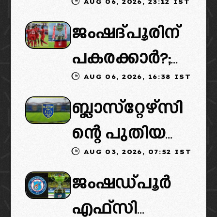
AUG 06, 2026, 23:12 IST
കൈമാറ്റത്തി
ജംഷദ്പൂരിന്
ൽ ട്വിസ്റ്റ്:
പകരക്കാർ?;
പുതിയ
AUG 06, 2026, 16:38 IST
ഐഎസ്എല്ലി
ഉടമകളെത്താ
ബ്ലാസ്‌റ്റേഴ്‌സി
ൽ പുതിയ
ൻ വൈകും,
ന്റെ പുതിയ
ടീമിനെ
കോടതിയുടെ
AUG 03, 2026, 07:52 IST
ഉടമകളിൽ
ഉൾപ്പെടുത്താ
നീക്കവും
ജംഷഡ്പൂർ
മലബാറിൽ
ൻ
നിർണായകം
എഫ്സി
നിന്നുള്ള
എഐഎഫ്എ