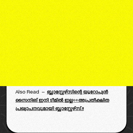
Also Read –
ബ്ലാസ്റ്റേഴ്സിന്റെ യൂറോപ്യൻ
സൈനിങ് ഇനി ടീമിൽ ഇല്ല👀അപ്രതീക്ഷിത
പ്രഖ്യാപനവുമായി ബ്ലാസ്റ്റേഴ്‌സ്.!!