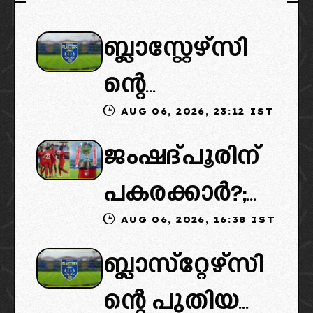
ബ്ലാസ്റ്റേഴ്സി
ന്റെ
AUG 06, 2026, 23:12 IST
കൈമാറ്റത്തി
ജംഷദ്പൂരിന്
ൽ ട്വിസ്റ്റ്:
പകരക്കാർ?;
പുതിയ
AUG 06, 2026, 16:38 IST
ഐഎസ്എല്ലി
ഉടമകളെത്താ
ബ്ലാസ്‌റ്റേഴ്‌സി
ൽ പുതിയ
ൻ വൈകും,
ന്റെ പുതിയ
ടീമിനെ
കോടതിയുടെ