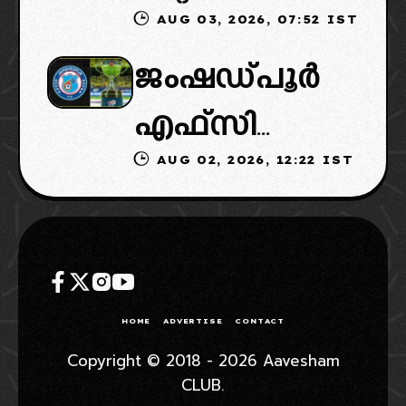
AUG 03, 2026, 07:52 IST
ഉടമകളിൽ
ഉൾപ്പെടുത്താ
നീക്കവും
ജംഷഡ്പൂർ
മലബാറിൽ
ൻ
നിർണായകം
എഫ്സി
നിന്നുള്ള
എഐഎഫ്എ
AUG 02, 2026, 12:22 IST
മടങ്ങിവരും!:
ബിസിനസ്
ഫ്: വരുന്നത്
തിരിച്ചെത്തി
ഗ്രൂപ്പും:
ഗോവൻ
ക്കാൻ
ക്ലബ്ബിന്റെ
ലെജൻഡറി
നീക്കങ്ങൾ
ആസ്ഥാനം
ക്ലബ്
HOME
ADVERTISE
CONTACT
സജീവം,
മാറ്റാൻ
Copyright © 2018 - 2026 Aavesham
CLUB.