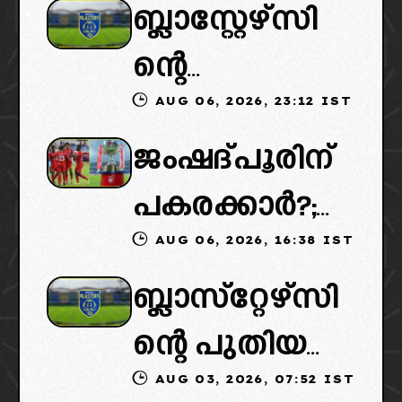
ബ്ലാസ്റ്റേഴ്സി
ന്റെ
AUG 06, 2026, 23:12 IST
കൈമാറ്റത്തി
ജംഷദ്പൂരിന്
ൽ ട്വിസ്റ്റ്:
പകരക്കാർ?;
പുതിയ
AUG 06, 2026, 16:38 IST
ഐഎസ്എല്ലി
ഉടമകളെത്താ
ബ്ലാസ്‌റ്റേഴ്‌സി
ൽ പുതിയ
ൻ വൈകും,
ന്റെ പുതിയ
ടീമിനെ
കോടതിയുടെ
AUG 03, 2026, 07:52 IST
ഉടമകളിൽ
ഉൾപ്പെടുത്താ
നീക്കവും