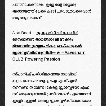
പരിശീലകനോപ്പം ക്ലബ്ബിന്റെ മറ്റൊരു
അധ്യായത്തിലേക്ക് കൂടി ചുവടുവെക്കുവാൻ
ഒരുങ്ങുകയാണ്.
Also Read –
മൂന്നു കിടിലൻ ഫോറിൻ
സൈനിങ്സ് താരങ്ങൾ!! ലൂണക്കും
മിലോസിനുമെല്ലാം മികച്ച ഓപ്ഷനുകൾ
ബ്ലാസ്റ്റേഴ്സിന് മുന്നിൽ👀🔥 – Aavesham
CLUB: Powering Passion
സ്പാനിഷ് പരിശീലകനായ ഡേവിഡ്
കറ്റാലക്കൊപ്പം ആദ്യ ഐ എസ് എൽ
സീസണിന് വേണ്ടി കേരള ബ്ലാസ്റ്റേഴ്സ് എഫ്
സി ഒരുങ്ങുമ്പോൾ പ്രതീക്ഷകൾ ഏറെയാണ്
ക്ലബ്ബിനുള്ളത്. കേരള ബ്ലാസ്റ്റേഴ്സിനോടൊപ്പം