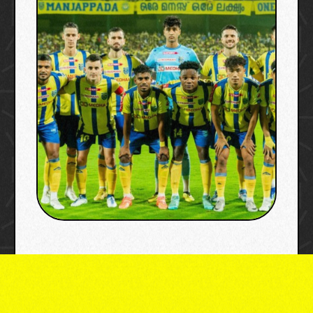
["local"],"origin":"unknown","total_draw_time":0,"tota
l_draw_actions":0,"layers_used":0,"brushes_used":0,"
photos_added":0,"total_editor_actions":
{},"tools_used":
{"transform":1},"is_sticker":false,"edited_since_last_s
ticker_save":true,"containsFTESticker":false}