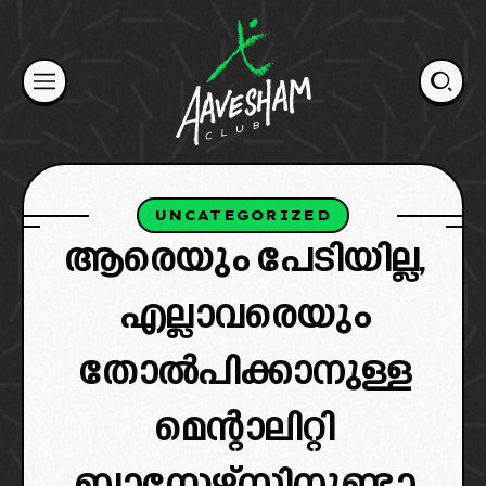
Skip
to
content
UNCATEGORIZED
ആരെയും പേടിയില്ല,
എല്ലാവരെയും
തോൽപിക്കാനുള്ള
മെന്റാലിറ്റി