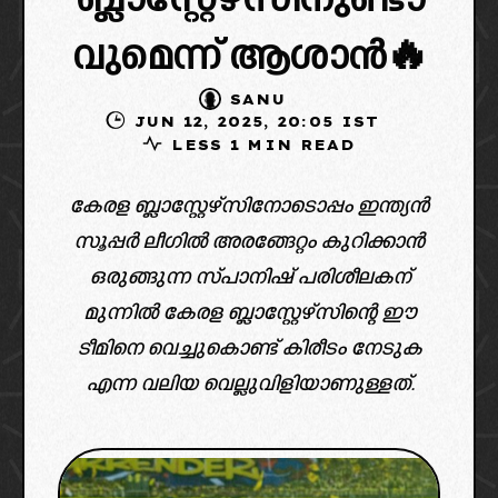
ബ്ലാസ്റ്റേഴ്സിനുണ്ടാ
വുമെന്ന് ആശാൻ🔥
SANU
JUN 12, 2025, 20:05 IST
LESS 1 MIN READ
കേരള ബ്ലാസ്റ്റേഴ്സിനോടൊപ്പം ഇന്ത്യൻ
സൂപ്പർ ലീഗിൽ അരങ്ങേറ്റം കുറിക്കാൻ
ഒരുങ്ങുന്ന സ്പാനിഷ് പരിശീലകന്
മുന്നിൽ കേരള ബ്ലാസ്റ്റേഴ്സിന്റെ ഈ
ടീമിനെ വെച്ചുകൊണ്ട് കിരീടം നേടുക
എന്ന വലിയ വെല്ലുവിളിയാണുള്ളത്.
{"remix_data":
[],"remix_entry_point":"challenges","source_tags":