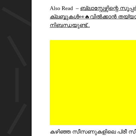
Also Read –
ബ്ലാസ്റ്റേഴ്സിന്റെ സ
ക്ലബ്ബുകൾ👀🔥വിൽക്കാൻ തയ്യാ
നിബന്ധയുണ്ട്..
കഴിഞ്ഞ സീസണുകളിലെ പ്രീ സീ