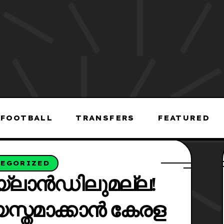
FOOTBALL
TRANSFERS
FEATURED
TEGORIZED
്ലാൻഡിലുമല്ല!
സ്തമാക്കാൻ കേരള