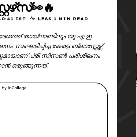
റേഴ്‌സ്👀🔥
025, 10:41 IST
LESS 1 MIN READ
ശത്ത് തായ്ലാണ്ടിലും യു എ ഇ
സംഘടിപ്പിച്ച കേരള ബ്ലാസ്റ്റേഴ്സ്
തമായാണ് പ്രീ സീസൺ പരിശീലനം
ാൻ ഒരുങ്ങുന്നത്.
 by InCollage