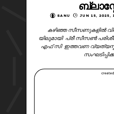
ബ്ലാസ്റ്
SANU
JUN 15, 2
കഴിഞ്ഞ സീസണുകളിൽ വിദേ
യിലുമായി പ്രീ സീസൺ പരിശീലനം 
എഫ് സി ഇത്തവണ വ്യത്യസ്
സംഘടിപ്പിക്ക
created