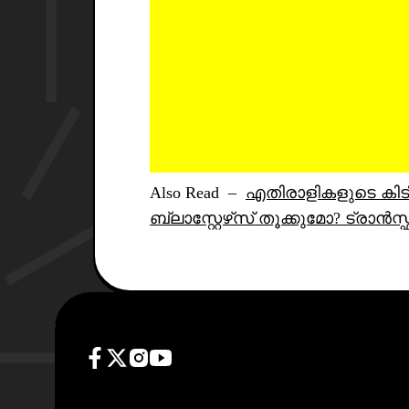
Also Read –
എതിരാളികളുടെ കിട
ബ്ലാസ്റ്റേഴ്‌സ് തൂക്കുമോ? ട്രാൻസ്