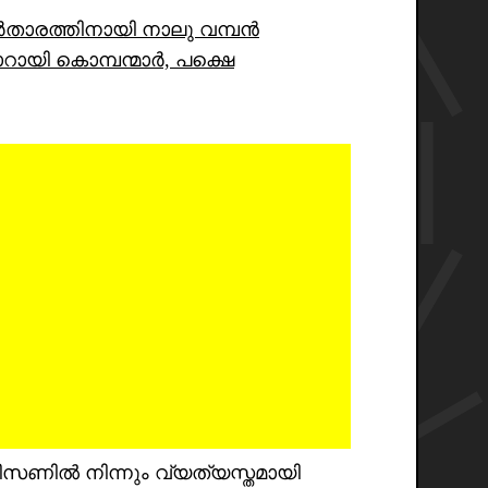
ൂപ്പർതാരത്തിനായി നാലു വമ്പൻ
റായി കൊമ്പന്മാർ, പക്ഷെ
സണിൽ നിന്നും വ്യത്യസ്തമായി