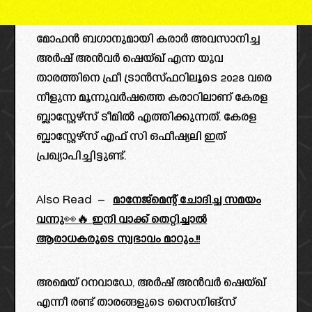
മോഹൻ ബഗാനുമായി കരാർ അവസാനിച്ച
അർഷ് അൻവർ ഷെയ്ഖ് എന്ന യുവ
താരത്തിനെ ഫ്രീ ട്രാൻസ്ഫറിലൂടെ 2028 വരെ
നീളുന്ന മൂന്നുവർഷത്തെ കരാറിലാണ് കേരള
ബ്ലാസ്റ്റേഴ്സ് ടീമിൽ എത്തിക്കുന്നത്. കേരള
ബ്ലാസ്റ്റേഴ്സ് എഫ് സി ഒഫീഷ്യലി ഇത്
പ്രഖ്യാപിച്ചിട്ടുണ്ട്.
Also Read –
മാനേജ്മെന്റ് ചോദിച്ച സമയം
വന്നു👀🔥 ഇനി വാക്ക് തെറ്റിച്ചാൽ
ആരാധകരുടെ സ്വഭാവം മാറും.!!
അമെയ് റനവാഡേ, അർഷ് അൻവർ ഷെയ്ഖ്
എന്നീ രണ്ട് താരങ്ങളുടെ സൈനിങ്സ്