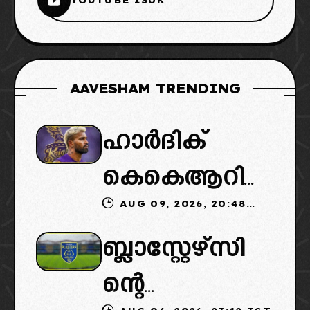
YOUTUBE 130K
AAVESHAM TRENDING
ഹാർദിക്
കെകെആറി
AUG 09, 2026, 20:48
ലേക്ക്: പകരം
IST
ബ്ലാസ്റ്റേഴ്സി
മുംബൈ
ന്റെ
ആവശ്യപ്പെടു