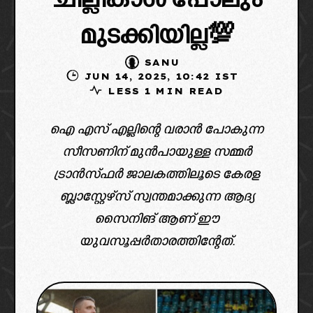
ചില്ലികാശ് പോലും
മുടക്കിയില്ല💯
SANU
JUN 14, 2025, 10:42 IST
LESS 1 MIN READ
ഐ എസ് എല്ലിന്റെ വരാൻ പോകുന്ന
സീസണിന് മുൻപായുള്ള സമ്മർ
ട്രാൻസ്ഫർ ജാലകത്തിലൂടെ കേരള
ബ്ലാസ്റ്റേഴ്സ് സ്വന്തമാക്കുന്ന ആദ്യ
സൈനിങ് ആണ് ഈ
യുവസൂപ്പർതാരത്തിന്റേത്.
image credit: x