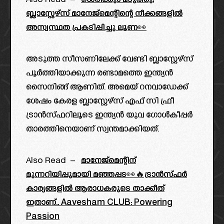
Also Read –
ശെരിക്കും മടുത്തു!
ബ്ലാസ്റ്റേഴ്‌സ് മാനേജ്മെന്റിന്റെ നീക്കങ്ങളിൽ
അസ്വസ്ഥത പ്രകടിപ്പിച്ചു ലൂണ👀
അടുത്ത സീസണിലേക്ക് വേണ്ടി ബ്ലാസ്റ്റേഴ്സ്
പൂർത്തിയാക്കുന്ന രണ്ടാമത്തെ ഇന്ത്യൻ
സൈനിങ്ങ് ആണിത്. അമെയ് റനവാഡേക്ക്‌
ശേഷം കേരള ബ്ലാസ്റ്റേഴ്‌സ് എഫ് സി ഫ്രീ
ട്രാൻസ്ഫറിലൂടെ ഇന്ത്യൻ യുവ ഗോൾകീപ്പർ
താരത്തിനെയാണ് സ്വന്തമാക്കിയത്.
Also Read –
മാനേജ്മെന്റിന്
മുന്നറിയിപ്പുമായി മഞ്ഞപ്പട👀🔥ട്രാൻസ്ഫർ
കാര്യങ്ങളിൽ ആരാധകരുടെ താക്കീത്
ഇതാണ്.. Aavesham CLUB: Powering
Passion