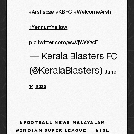
#Arsh2028
#KBFC
#WelcomeArsh
#YennumYellow
pic.twitter.com/w4VjW9X7cE
— Kerala Blasters FC
(@KeralaBlasters)
June
14, 2025
FOOTBALL NEWS MALAYALAM
INDIAN SUPER LEAGUE
ISL