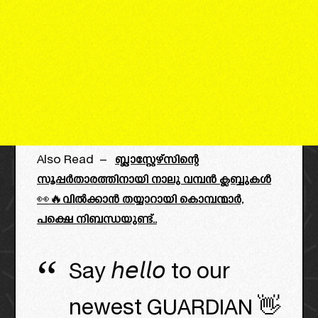
Also Read –
ബ്ലാസ്റ്റേഴ്സിന്റെ
സൂപ്പർതാരത്തിനായി നാലു വമ്പൻ ക്ലബ്ബുകൾ
👀🔥വിൽക്കാൻ തയ്യാറായി കൊമ്പന്മാർ,
പക്ഷെ നിബന്ധയുണ്ട്..
Say 𝘩𝘦𝘭𝘭𝘰 to our
newest GUARDIAN 👋