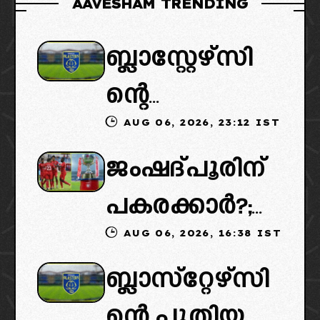
AAVESHAM TRENDING
ബ്ലാസ്റ്റേഴ്സി
ന്റെ
AUG 06, 2026, 23:12 IST
കൈമാറ്റത്തി
ജംഷദ്പൂരിന്
ൽ ട്വിസ്റ്റ്:
പകരക്കാർ?;
പുതിയ
AUG 06, 2026, 16:38 IST
ഐഎസ്എല്ലി
ഉടമകളെത്താ
ബ്ലാസ്‌റ്റേഴ്‌സി
ൽ പുതിയ
ൻ വൈകും,
ന്റെ പുതിയ
ടീമിനെ
കോടതിയുടെ