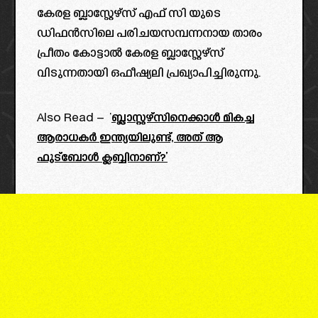
കേരള ബ്ലാസ്റ്റേഴ്സ് എഫ് സി യുടെ
ഡിഫൻസിലെ പരിചയസമ്പന്നനായ താരം
പ്രീതം കോട്ടാൽ കേരള ബ്ലാസ്റ്റേഴ്സ്
വിടുന്നതായി ഒഫീഷ്യലി പ്രഖ്യാപിച്ചിരുന്നു.
Also Read – ‘
ബ്ലാസ്റ്റഴ്സിനെക്കാൾ മികച്ച
ആരാധകർ ഇന്ത്യയിലുണ്ട്, അത് ആ
ഫുട്ബോൾ ക്ലബ്ബിനാണ്?’