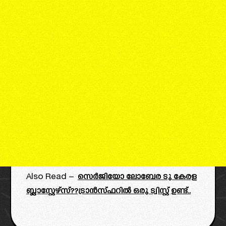
Also Read –
സെർജിയോ ലോബേര ടു കേരള
ബ്ലാസ്റ്റേഴ്‌സ്??ട്രാൻസ്ഫറിൽ ഒരു ട്വിസ്റ്റ്‌ ഉണ്ട്..