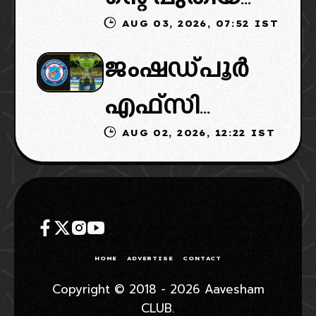
AUG 03, 2026, 07:52 IST
ഉടമകളിൽ
ഉൾപ്പെടുത്താ
നീക്കവും
ജംഷഡ്പൂർ
മലബാറിൽ
ൻ
നിർണായകം
എഫ്സി
നിന്നുള്ള
എഐഎഫ്എ
AUG 02, 2026, 12:22 IST
മടങ്ങിവരും!:
ബിസിനസ്
ഫ്: വരുന്നത്
തിരിച്ചെത്തി
ഗ്രൂപ്പും:
ഗോവൻ
ക്കാൻ
ക്ലബ്ബിന്റെ
ലെജൻഡറി
നീക്കങ്ങൾ
ആസ്ഥാനം
ക്ലബ്
HOME
ADVERTISE
CONTACT
സജീവം,
മാറ്റാൻ
Copyright © 2018 - 2026 Aavesham
CLUB.