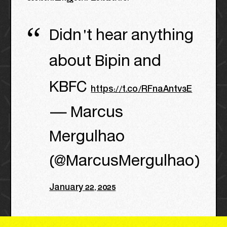
Didn't hear anything
about Bipin and
KBFC
https://t.co/RFnaAntv3E
— Marcus
Mergulhao
(@MarcusMergulhao)
January 22, 2025