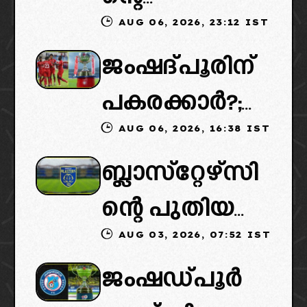
AUG 06, 2026, 23:12 IST
കൈമാറ്റത്തി
ജംഷദ്പൂരിന്
ൽ ട്വിസ്റ്റ്:
പകരക്കാർ?;
പുതിയ
AUG 06, 2026, 16:38 IST
ഐഎസ്എല്ലി
ഉടമകളെത്താ
ബ്ലാസ്‌റ്റേഴ്‌സി
ൽ പുതിയ
ൻ വൈകും,
ന്റെ പുതിയ
ടീമിനെ
കോടതിയുടെ
AUG 03, 2026, 07:52 IST
ഉടമകളിൽ
ഉൾപ്പെടുത്താ
നീക്കവും
ജംഷഡ്പൂർ
മലബാറിൽ
ൻ
നിർണായകം