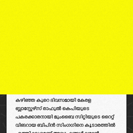
കഴിഞ്ഞ കുറെ ദിവസമായി കേരള
ബ്ലാസ്റ്റേഴ്‌സ് രാഹുൽ കെപിയുടെ
പകരക്കാരനായി മുംബൈ സിറ്റിയുടെ റൈറ്റ്
വിങറായ ബിപിൻ സിംഗഗിനെ കൂടാരത്തിൽ