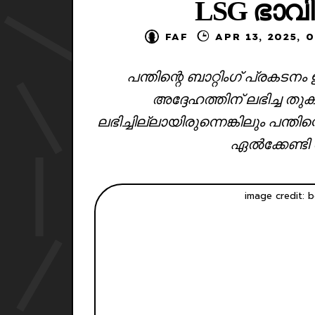
LSG ഭാവ
FAF
APR 13, 20
പന്തിന്റെ ബാറ്റിംഗ് പ്രക
അദ്ദേഹത്തിന് ലഭിച്ച ത
ലഭിച്ചില്ലായിരുന്നെങ്കിലും പന്
ഏൽക്കേണ്ടി 
image credit: b