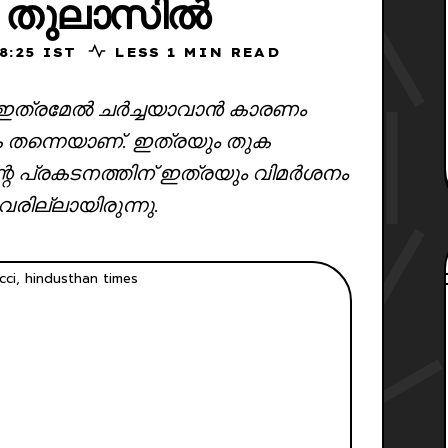
ി തുലാസിൽ
25, 08:25 IST
LESS 1 MIN READ
ടനം ഇത്രമേൽ ചർച്ചയാവാൻ കാരണം
ുക തന്നെയാണ്. ഇത്രയും തുക
തിന്റെ പ്രകടനത്തിന് ഇത്രയും വിമർശനം
വരില്ലായിരുന്നു.
cci, hindusthan times