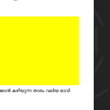
്കാൻ കഴിയുന്ന താരം വലിയ ഭാവി