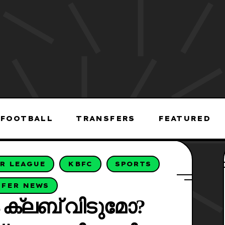
FOOTBALL
TRANSFERS
FEATURED
R LEAGUE
KBFC
SPORTS
SFER NEWS
ക്ലബ് വിടുമോ?