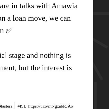
e in talks with Amawia
 on a loan move, we can
rm ✅
tial stage and nothing is
ent, but the interest is
|
lasters
#ISL
https://t.co/mNgzabRJAo