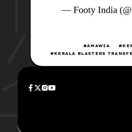
— Footy India (@
AMAWIA
KE
KERALA BLASTERS TRANSF