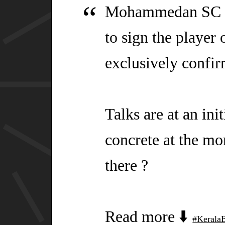
Mohammedan SC ar
to sign the player
exclusively confi
Talks are at an ini
concrete at the mom
there ?
Read more ⬇️
#KeralaB