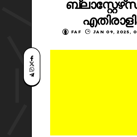
ബ്ലാസ്റ്റേഴ്
എതിരാളി
FAF
JAN 09, 20