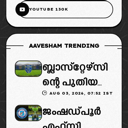
YOUTUBE 130K
AAVESHAM TRENDING
ബ്ലാസ്‌റ്റേഴ്‌സി
ന്റെ പുതിയ
AUG 03, 2026, 07:52 IST
ഉടമകളിൽ
ജംഷഡ്പൂർ
മലബാറിൽ
എഫ്സി
നിന്നുള്ള