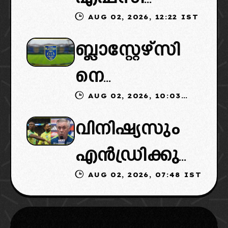
AUG 02, 2026, 12:22 IST
മടങ്ങിവരും!:
ബിസിനസ്
ബ്ലാസ്റ്റേഴ്‌സി
തിരിച്ചെത്തി
ഗ്രൂപ്പും:
നെ
ക്കാൻ
ക്ലബ്ബിന്റെ
AUG 02, 2026, 10:03
ഏറ്റെടുക്കാൻ
നീക്കങ്ങൾ
ആസ്ഥാനം
IST
വിനിഷ്യസും
മിഡിൽ ഈസ്റ്റ്
സജീവം,
മാറ്റാൻ
എൻഡ്രിക്കു
കൺസോർ
ക്ലബ്ബുകളും
ആലോചന
AUG 02, 2026, 07:48 IST
മൊക്കെ
ഷ്യം?
എഐഎഫ്എ
ഇന്ത്യക്കെതി
കോടികളുടെ
ഫ്