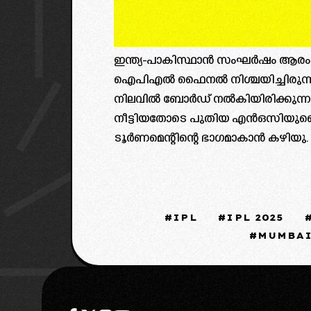
ഇന്ത്യ-പാകിസ്ഥാൻ സംഘര്‍ഷം ആരംഭിക
ഐപിഎല്‍ ഫൈനല്‍ നിശ്ചയിച്ചിരു
നിലവില്‍ ബോ‍ര്‍ഡ് നല്‍കിയിരിക്കുന്
നീട്ടിയതോടെ പുതിയ എൻഒസിയുണ്ടെങ്ക
ടൂ‍ര്‍ണമെന്റിന്റെ ഭാഗമാകാൻ കഴിയു.
IPL
IPL 2025
MUMBAI