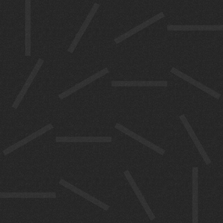
പ്രതിനിധി
കളും ചർച്ച
നടത്തും