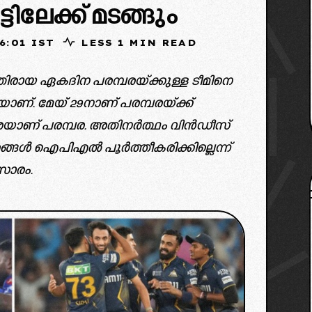
ടിലേക്ക് മടങ്ങും
25, 06:01 IST
LESS 1 MIN READ
ിരായ ഏകദിന പരമ്പരയ്ക്കുള്ള ടീമിനെ
കുകയാണ്. മേയ് 29നാണ് പരമ്പരയ്ക്ക്
 വരെയാണ് പരമ്പര. അതിനർത്ഥം വിൻഡീസ്
ാരങ്ങൾ ഐപിഎൽ പൂർത്തീകരിക്കില്ലെന്ന്
സാരം.
credit: bcci