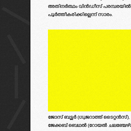
അതിനർത്ഥം വിൻഡീസ് പരമ്പരയിൽ ഉ
പൂർത്തീകരിക്കില്ലെന്ന് സാരം.
ജോസ് ബട്ട്ല‍ര്‍ (ഗുജറാത്ത് ടൈറ്റൻസ്)
ജേക്കബ് ബെഥല്‍ (റോയല്‍ ചലഞ്ചേഴ്