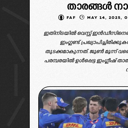
താരങ്ങൾ നാട്
FAF
MAY 14, 20
ഇതിനിടയിൽ വെസ്റ്റ് ഇൻഡീസിനെത
ഇംഗ്ലണ്ട് പ്രഖ്യാപിച്ചിരിക്
തുടക്കമാകുന്നത്. ജൂണ്‍ മൂന്ന്
പരമ്പരയിൽ ഉൾപ്പെട്ട ഇംഗ്ലീഷ് ത
image 