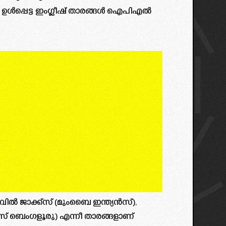
ൾപ്പെട്ട ഇംഗ്ലീഷ് താരങ്ങൾ ഐപിഎൽ
, വില്‍ ജാക്ക്‌സ് (മുംബൈ ഇന്ത്യൻസ്),
‌സ് ബെംഗളൂരു) എന്നീ താരങ്ങളാണ്