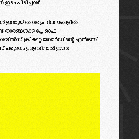
ൽ ഇടം പിടിച്ചവർ.
ള്‍ ഇന്ത്യയില്‍ വരും ദിവസങ്ങളില്‍
്ട് താരങ്ങള്‍ക്ക് പ്ലേ ഓഫ്
യില്‍സ് ക്രിക്കറ്റ് ബോ‍‍ര്‍ഡിന്റെ എൻഒസി
് പര്യടനം ഉള്ളതിനാൽ ഈ 3