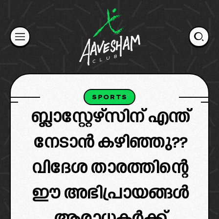
Skip
to
content
SPORTS
ബ്ലാസ്റ്റേഴ്‌സിന് എന്ത്
നേടാൻ കഴിഞ്ഞു??
വിദേശ താരത്തിന്റെ
ഈ അഭിപ്രായങ്ങൾ