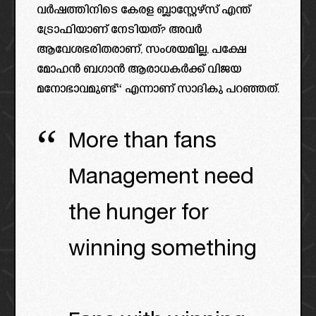
വർഷത്തിനിടെ കേരള ബ്ലാസ്റ്റേഴ്‌സ് എന്ത്
ട്രോഫിയാണ് നേടിയത്? അവർ
ആവേശഭരിതരാണ്, സംശയമില്ല, പക്ഷേ
മോഹൻ ബഗാൻ ആരാധകർക്ക് വിജയ
മനോഭാവമുണ്ട്“ എന്നാണ് സാദികു പറഞ്ഞത്.
More than fans
Management need
the hunger for
winning something