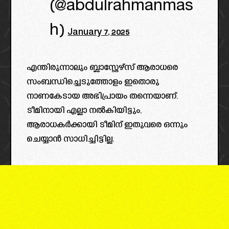
(@abdulrahmanmas
h)
January 7, 2025
എന്തിരുന്നാലും ബ്ലാസ്റ്റേഴ്‌സ് ആരാധരെ
സംബന്ധിച്ചെടുത്തോളം ഇതൊരു
നാണകേടായ അഭിപ്രായം തന്നെയാണ്.
ടീമിനായി എല്ലാ നൽകിയിട്ടും,
ആരാധകർക്കായി ടീമിന് ഇതുവരെ ഒന്നും
ചെയ്യാൻ സാധിച്ചിട്ടില്ല.