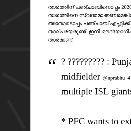
താരത്തിന് പഞ്ചാബിനൊപ്പം 2026
താരത്തിനെ സ്വന്തമാക്കണമെങ്കി
അതോടൊപ്പം പഞ്ചാബ് എഫ്സിക്ക് 
താല്പര്യമുണ്ട്. ഇനി ഔദ്യോഗിക
താരമാണ്.
? ????????? : Punj
midfielder
@nprabhu_4
multiple ISL giant
* PFC wants to ext