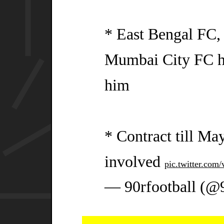
* East Bengal FC
Mumbai City FC ha
him
* Contract till Ma
involved
pic.twitter.co
— 90rfootball (@9