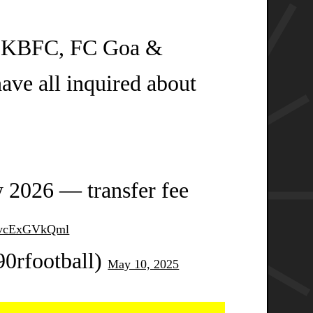
, KBFC, FC Goa &
ve all inquired about
y 2026 — transfer fee
m/vcExGVkQml
0rfootball)
May 10, 2025