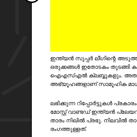
ഇന്ത്യൻ സുപ്പർ ലീഗിന്റെ അടു
ഒരുക്കങ്ങൾ ഇതോടകം തുടങ്ങി ക
ഐഎസ്എൽ ക്ലബ്ബുകളും. അതുകൊണ
അഭ്യൂഹങ്ങളാണ് സാമൂഹിക മാധ്യ
ലഭിക്കുന്ന റിപ്പോർട്ടുകൾ പ്
മോസ്റ്റ്‌ വാണ്ടഡ് ഇന്ത്യൻ പ്ല
താരം നിഖിൽ പ്രഭു. നിലവിൽ താ
രംഗത്തുള്ളത്.