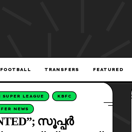
FOOTBALL
TRANSFERS
FEATURED
 SUPER LEAGUE
KBFC
SFER NEWS
TED”; സൂപ്പർ