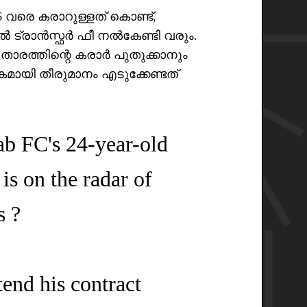
 വരെ കരാറുള്ളത് കൊണ്ട്,
ൽ ട്രാൻസ്ഫർ ഫീ നൽകേണ്ടി വരും.
താരത്തിന്റെ കരാർ പുതുക്കാനും
മായി തീരുമാനം എടുക്കേണ്ടത്
ab FC's 24-year-old
is on the radar of
s ?
end his contract