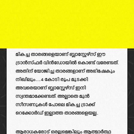
മികച്ച താരങ്ങളെയാണ് ബ്ലാസ്റ്റേഴ്‌സ് ഈ
ട്രാൻസ്ഫർ വിൻഡോയിൽ കൊണ്ട് വരേണ്ടത്.
അതിന് യോജിച്ച താരങ്ങളാണ് അഭിഷേകും
നിഖിലും…4 കോടി രൂപ മുടക്കി
അവരെയാണ് ബ്ലാസ്റ്റേഴ്‌സ് ഇനി
സ്വന്തമാക്കേണ്ടത്. അല്ലാതെ മുൻ
സീസണുകൾ പോലെ മികച്ച ട്രാക്ക്
റെക്കോർഡ് ഇല്ലാത്ത താരങ്ങളെയല്ല..
ആരാധകരോട് ഒരല്പമെങ്കിലും ആത്മാർത്ഥ