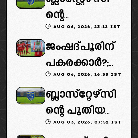
ന്റെ
AUG 06, 2026, 23:12 IST
കൈമാറ്റത്തി
ജംഷദ്പൂരിന്
ൽ ട്വിസ്റ്റ്:
പകരക്കാർ?;
പുതിയ
AUG 06, 2026, 16:38 IST
ഐഎസ്എല്ലി
ഉടമകളെത്താ
ബ്ലാസ്‌റ്റേഴ്‌സി
ൽ പുതിയ
ൻ വൈകും,
ന്റെ പുതിയ
ടീമിനെ
കോടതിയുടെ
AUG 03, 2026, 07:52 IST
ഉടമകളിൽ
ഉൾപ്പെടുത്താ
നീക്കവും