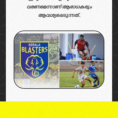
വരണമെന്നാണ് ആരാധകരും
ആവശ്യപ്പെടുന്നത്..
image credit: x