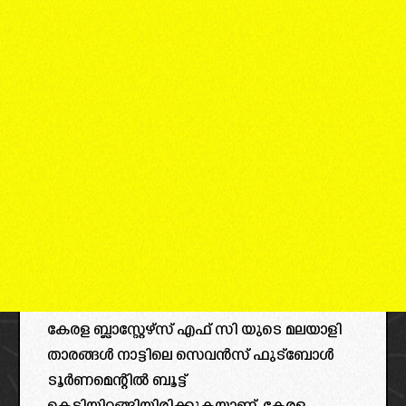
കേരള ബ്ലാസ്റ്റേഴ്‌സ് എഫ് സി യുടെ മലയാളി
താരങ്ങൾ നാട്ടിലെ സെവൻസ് ഫുട്ബോൾ
ടൂർണമെന്റിൽ ബൂട്ട്