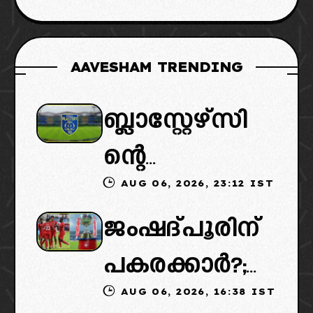
AAVESHAM TRENDING
ബ്ലാസ്റ്റേഴ്സി
ന്റെ
AUG 06, 2026, 23:12 IST
കൈമാറ്റത്തി
ജംഷദ്പൂരിന്
ൽ ട്വിസ്റ്റ്:
പകരക്കാർ?;
പുതിയ
AUG 06, 2026, 16:38 IST
ഐഎസ്എല്ലി
ഉടമകളെത്താ