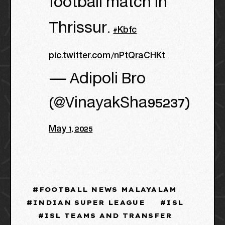
football match in
Thrissur.
#Kbfc
pic.twitter.com/nPtQraCHKt
— Adipoli Bro
(@VinayakSha95237)
May 1, 2025
FOOTBALL NEWS MALAYALAM
INDIAN SUPER LEAGUE
ISL
ISL TEAMS AND TRANSFER