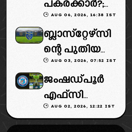
പകരക്കാർ?;
പുതിയ
AUG 06, 2026, 16:38 IST
ഐഎസ്എല്ലി
ഉടമകളെത്താ
ബ്ലാസ്‌റ്റേഴ്‌സി
ൽ പുതിയ
ൻ വൈകും,
ന്റെ പുതിയ
ടീമിനെ
കോടതിയുടെ
AUG 03, 2026, 07:52 IST
ഉടമകളിൽ
ഉൾപ്പെടുത്താ
നീക്കവും
ജംഷഡ്പൂർ
മലബാറിൽ
ൻ
നിർണായകം
എഫ്സി
നിന്നുള്ള
എഐഎഫ്എ
AUG 02, 2026, 12:22 IST
മടങ്ങിവരും!:
ബിസിനസ്
ഫ്: വരുന്നത്
തിരിച്ചെത്തി
ഗ്രൂപ്പും:
ഗോവൻ