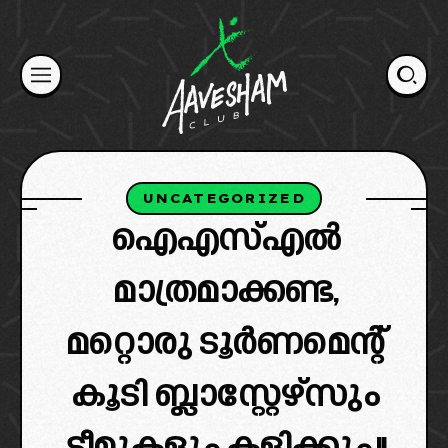
Skip
to
content
UNCATEGORIZED
ഐഎസ്എൽ
മാത്രമാക്കണ്ട,
മറ്റൊരു ടൂർണമെന്റ്
കൂടി ബ്ലാസ്റ്റേഴ്‌സും