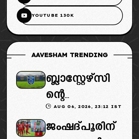
YOUTUBE 130K
AAVESHAM TRENDING
ബ്ലാസ്റ്റേഴ്സി
ന്റെ
AUG 06, 2026, 23:12 IST
കൈമാറ്റത്തി
ജംഷദ്പൂരിന്
ൽ ട്വിസ്റ്റ്: