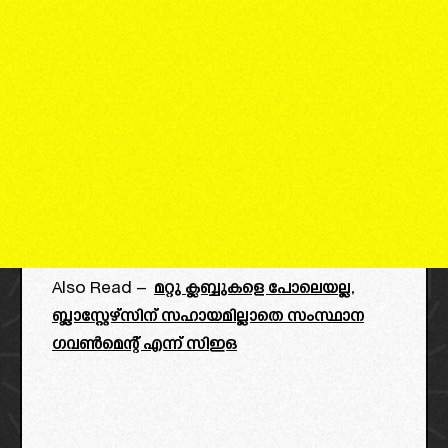
Also Read –
മറ്റു ക്ലബ്ബുകളെ പോലെയല്ല,
ബ്ലാസ്റ്റേഴ്സിന് സഹായമില്ലാതെ സംസ്ഥാന
ഗവൺമെന്റ് എന്ന് സിഇഒ