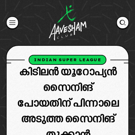
Skip
to
content
INDIAN SUPER LEAGUE
കിടിലൻ യൂറോപ്യൻ
സൈനിങ്
പോയതിന് പിന്നാലെ
അടുത്ത സൈനിങ്