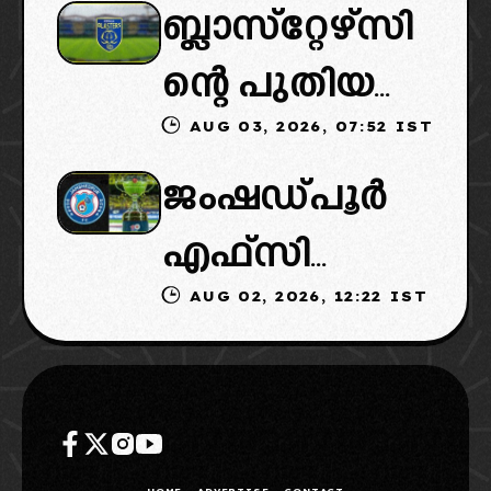
ബ്ലാസ്‌റ്റേഴ്‌സി
ൽ പുതിയ
ൻ വൈകും,
ന്റെ പുതിയ
ടീമിനെ
കോടതിയുടെ
AUG 03, 2026, 07:52 IST
ഉടമകളിൽ
ഉൾപ്പെടുത്താ
നീക്കവും
ജംഷഡ്പൂർ
മലബാറിൽ
ൻ
നിർണായകം
എഫ്സി
നിന്നുള്ള
എഐഎഫ്എ
AUG 02, 2026, 12:22 IST
മടങ്ങിവരും!:
ബിസിനസ്
ഫ്: വരുന്നത്
തിരിച്ചെത്തി
ഗ്രൂപ്പും:
ഗോവൻ
ക്കാൻ
ക്ലബ്ബിന്റെ
ലെജൻഡറി
നീക്കങ്ങൾ
ആസ്ഥാനം
ക്ലബ്