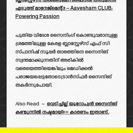
ബ്ലാസ്റ്റേഴ്‌സ് വിൽക്കുമോ?ഫൈനൽ തീരുമാനം
എടുത്ത് മാനേജ്മെന്റ്.!! – Aavesham CLUB:
Powering Passion
പുതിയ വിദേശ സൈനിംഗ് കൊണ്ടുവരാനുള്ള
ശ്രമത്തിലുള്ള കേരള ബ്ലാസ്റ്റേഴ്സ് എഫ് സി
സ്പാനിഷ് സൂപ്പർ താരത്തിനെ സൈനിങ്
സ്വന്തമാക്കുന്നതിന് അരികിൽ
വരെയെത്തിയെങ്കിലും മെഡിക്കൽ
പരാജയപ്പെട്ടതോടെട്രാൻസ്ഫർ സൈനിങ്
തകർന്നുപോയി.
Also Read –
വെടിച്ചില്ല് യൂറോപ്യൻ സൈനിങ്
കണ്മുന്നിൽ നഷ്ടമായി👀 കാരണം ഇതാണ്..