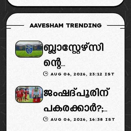
AAVESHAM TRENDING
ബ്ലാസ്റ്റേഴ്സി
ന്റെ
AUG 06, 2026, 23:12 IST
കൈമാറ്റത്തി
ജംഷദ്പൂരിന്
ൽ ട്വിസ്റ്റ്:
പകരക്കാർ?;
പുതിയ
AUG 06, 2026, 16:38 IST
ഐഎസ്എല്ലി
ഉടമകളെത്താ