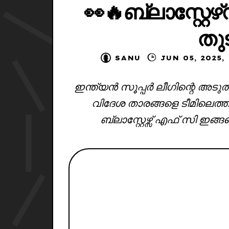
👀🔥ബ്ലാസ്റ്റേഴ
തുട
SANU
JUN 05, 2
ഇന്ത്യൻ സൂപ്പർ ലീഗിന്റെ അട
വിദേശ താരങ്ങളെ ടീമിലെത്ത
ബ്ലാസ്റ്റേഴ്സ് എഫ് സി ഇങ്