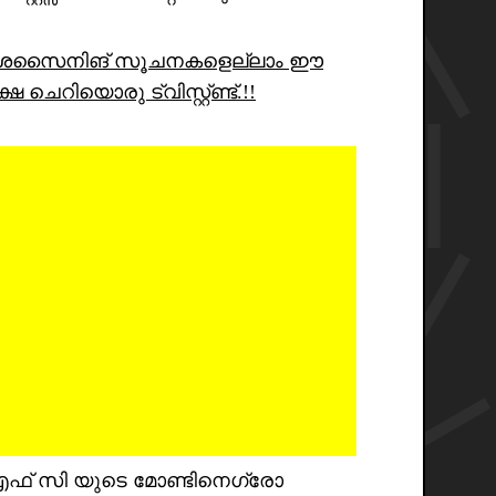
െ വിദേശസൈനിങ് സൂചനകളെല്ലാം ഈ
ചെറിയൊരു ട്വിസ്റ്റ്ണ്ട്.!!
സ് എഫ് സി യുടെ മോണ്ടിനെഗ്രോ