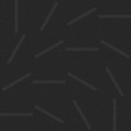
പ്രതിനിധി
കളും ചർച്ച
നടത്തും