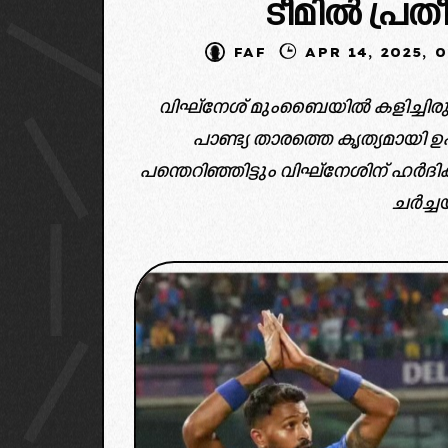
ടീമിൽ പ്രത
FAF
APR 14, 20
വിഘ്‌നേശ് മുംബൈയിൽ കളിച്ചി
പാണ്ട്യ താരത്തെ കൃത്യമായി ഉപ
പന്തെറിഞ്ഞിട്ടും വിഘ്‌നേശിന് ഹ
ചർച്ചയ
image 