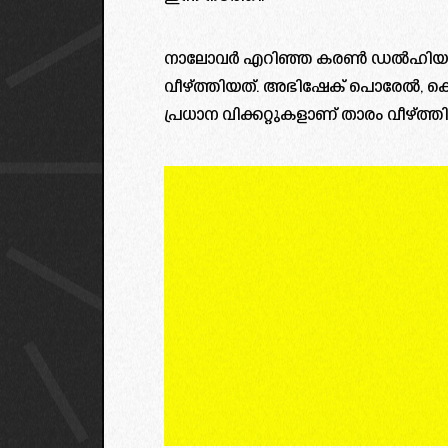
നാലോവർ എറിഞ്ഞ കരൺ ഡൽഹിയുടെ 
വീഴ്ത്തിയത്. അഭിഷേക് പൊരേൽ, കെഎൽ
പ്രധാന വിക്കറ്റുകളാണ്‌ താരം വീഴ്ത്ത