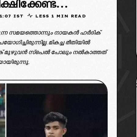
ീക്ഷിക്കേണ്ട…
25, 01:07 IST
LESS 1 MIN READ
രുന്ന സമയത്തൊന്നും നായകൻ ഹർദിക്
യോഗിച്ചിരുന്നില്ല. മികച്ച രീതിയിൽ
ർദിക് മുഴുവൻ സ്പെൽ പോലും നൽകാത്തത്
ായിരുന്നു.
credit: bcci