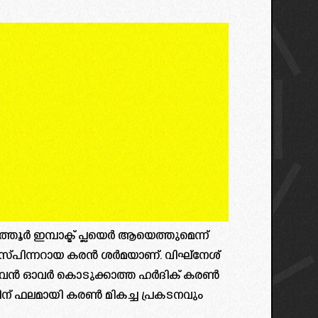
്തൂർ ഇമ്പാക്ട് പ്ലയെർ ആയെത്തുമെന്ന്
 സ്പിന്നറായ കരൻ ശർമയാണ്. വിഘ്‌നേശ്
മുഴുവൻ ഓവർ കൊടുക്കാത്ത ഹർദിക് കരൺ
ന് ഫലമായി കരൺ മികച്ച പ്രകടനവും