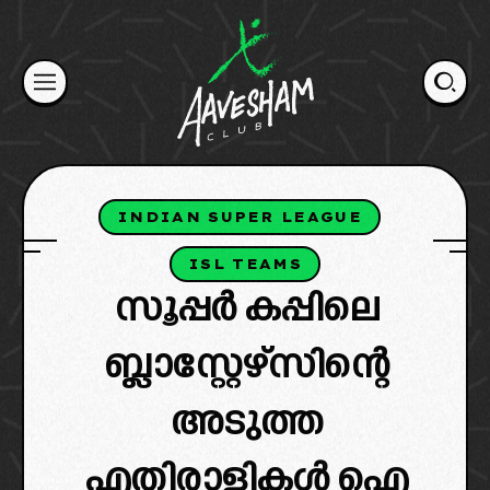
Skip
to
content
INDIAN SUPER LEAGUE
ISL TEAMS
സൂപ്പർ കപ്പിലെ
ബ്ലാസ്റ്റേഴ്സിന്റെ
അടുത്ത
എതിരാളികൾ ഐ