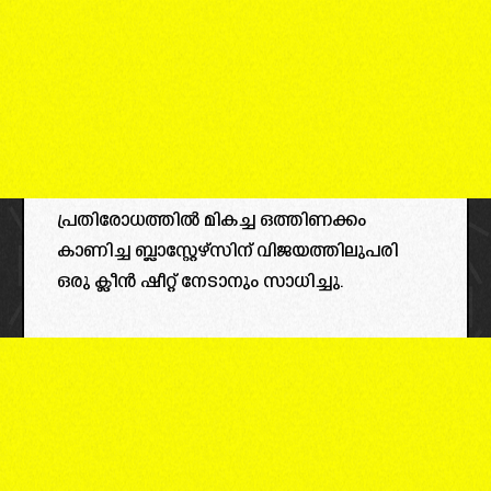
പ്രതിരോധത്തിൽ മികച്ച ഒത്തിണക്കം
കാണിച്ച ബ്ലാസ്റ്റേഴ്സിന് വിജയത്തിലുപരി
ഒരു ക്ലീൻ ഷീറ്റ് നേടാനും സാധിച്ചു.