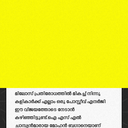
മിലോസ് പ്രതിരോധത്തിൽ മികച്ച് നിന്നു
കളികാർക്ക് എല്ലാം ഒരു പോസ്റ്റീവ് എനർജി
ഈ വിജയത്തോടെ നേടാൻ
കഴിഞ്ഞിട്ടുണ്ട്.ഐ എസ് എൽ
ചാമ്പ്യൻമാരായ മോഹൻ ബഗാനെയാണ്