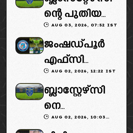
ന്റെ പുതിയ
AUG 03, 2026, 07:52 IST
ഉടമകളിൽ
ജംഷഡ്പൂർ
മലബാറിൽ
എഫ്സി
നിന്നുള്ള
AUG 02, 2026, 12:22 IST
മടങ്ങിവരും!:
ബിസിനസ്
ബ്ലാസ്റ്റേഴ്‌സി
തിരിച്ചെത്തി
ഗ്രൂപ്പും:
നെ
ക്കാൻ
ക്ലബ്ബിന്റെ
AUG 02, 2026, 10:03
ഏറ്റെടുക്കാൻ
നീക്കങ്ങൾ
ആസ്ഥാനം
IST