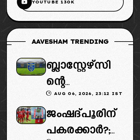
YOUTUBE 130K
AAVESHAM TRENDING
ബ്ലാസ്റ്റേഴ്സി
ന്റെ
AUG 06, 2026, 23:12 IST
കൈമാറ്റത്തി
ജംഷദ്പൂരിന്
ൽ ട്വിസ്റ്റ്:
പകരക്കാർ?;
പുതിയ