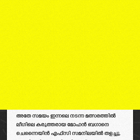
അതേ സമയം ഇന്നലെ നടന്ന മത്സരത്തിൽ
ലീഗിലെ കരുത്തരായ മോഹൻ ബഗാനെ
ചെന്നൈയിൻ എഫ്സി സമനിലയിൽ തളച്ചു.