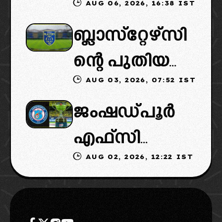
AUG 06, 2026, 16:38 IST
ഐഎസ്എല്ലി
ഉടമകളെത്താ
ബ്ലാസ്‌റ്റേഴ്‌സി
ൽ പുതിയ
ൻ വൈകും,
ന്റെ പുതിയ
ടീമിനെ
കോടതിയുടെ
AUG 03, 2026, 07:52 IST
ഉടമകളിൽ
ഉൾപ്പെടുത്താ
നീക്കവും
ജംഷഡ്പൂർ
മലബാറിൽ
ൻ
നിർണായകം
എഫ്സി
നിന്നുള്ള
എഐഎഫ്എ
AUG 02, 2026, 12:22 IST
മടങ്ങിവരും!:
ബിസിനസ്
ഫ്: വരുന്നത്
തിരിച്ചെത്തി
ഗ്രൂപ്പും:
ഗോവൻ
ക്കാൻ
ക്ലബ്ബിന്റെ
ലെജൻഡറി