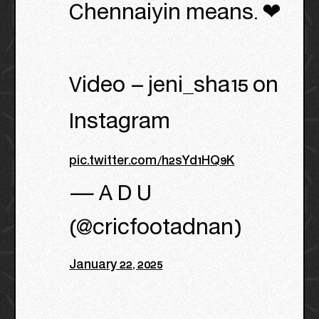
Chennaiyin means. ❤
Video – jeni_sha15 on
Instagram
pic.twitter.com/h2sYd1HQ9K
— A D U
(@cricfootadnan)
January 22, 2025