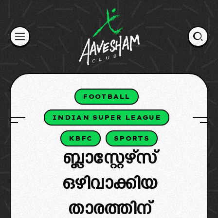
Skip
to
content
FOOTBALL
INDIAN SUPER LEAGUE
KBFC
SPORTS
ബ്ലാസ്റ്റേഴ്‌സ്
ഒഴിവാക്കിയ
താരത്തിന്