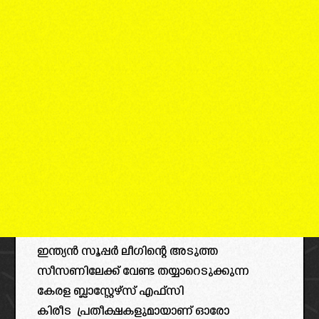
ഇന്ത്യൻ സൂപ്പർ ലീഗിന്റെ അടുത്ത
സീസണിലേക്ക് വേണ്ട തയ്യാറെടുക്കുന്ന
കേരള ബ്ലാസ്റ്റേഴ്സ് എഫ്സി
കിരീട പ്രതീക്ഷകളുമായാണ് ഓരോ