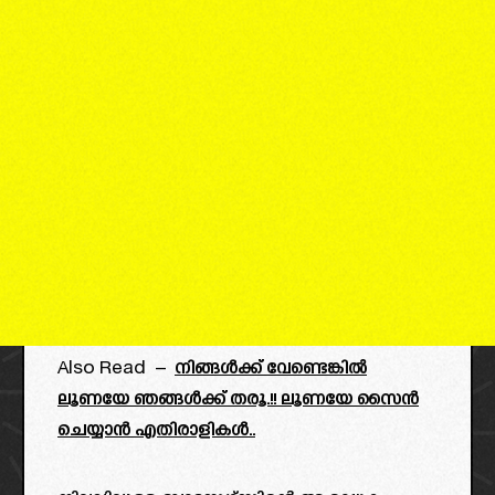
Also Read –
നിങ്ങൾക്ക് വേണ്ടെങ്കിൽ
ലൂണയേ ഞങ്ങൾക്ക് തരൂ.!! ലൂണയേ സൈൻ
ചെയ്യാൻ എതിരാളികൾ..