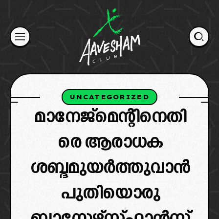
Skip
to
content
UNCATEGORIZED
മാനേജ്മെന്റിനെതി
രെ ആരാധക
ശബ്ദമുയർത്തുവാൻ
പുതിയൊരു