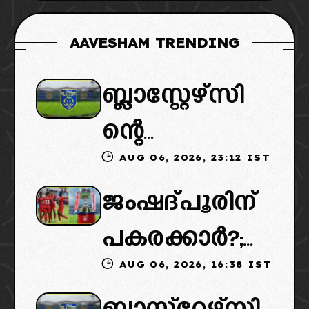
AAVESHAM TRENDING
ബ്ലാസ്റ്റേഴ്സി
ന്റെ
AUG 06, 2026, 23:12 IST
കൈമാറ്റത്തി
ജംഷദ്പൂരിന്
ൽ ട്വിസ്റ്റ്:
പകരക്കാർ?;
പുതിയ
AUG 06, 2026, 16:38 IST
ഐഎസ്എല്ലി
ഉടമകളെത്താ