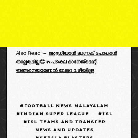
Also Read –
അഡ്രിയാൻ ലൂണക് പോകാൻ
താല്പര്യമില്ല😍🔥പക്ഷെ മാനേജ്മെന്റ്
ഇങ്ങനെയാണേൽ വേറെ വഴിയില്ല!!
FOOTBALL NEWS MALAYALAM
INDIAN SUPER LEAGUE
ISL
ISL TEAMS AND TRANSFER
NEWS AND UPDATES
KERALA BLASTERS