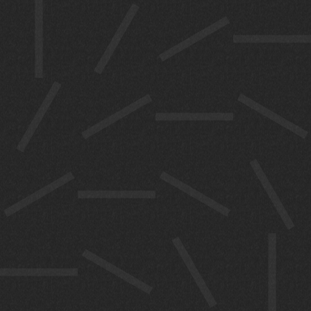
പ്രതിനിധി
കളും ചർച്ച
നടത്തും