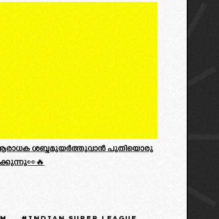
െ ആരാധക ശബ്ദമുയർത്തുവാൻ പുതിയൊരു
ുക്കുന്നു👀🔥
AM
INDIAN SUPER LEAGUE