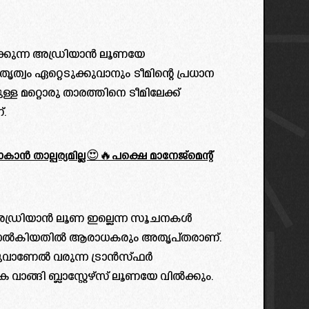
നയിക്കുന്ന അഡ്രിയാൻ ലൂണയേ
േതൃത്വം ഏറ്റെടുക്കുവാനും ടീമിന്റെ പ്രധാന
ള്ള മറ്റൊരു താരത്തിനെ ടീമിലേക്ക്
.
 താല്പര്യമില്ല😍🔥പക്ഷെ മാനേജ്മെന്റ്
ിൽ അഡ്രിയാൻ ലൂണ ഇല്ലെന്ന സൂചനകൾ
രത്തിന് നൽകിയതിൽ ആരാധകരും അതൃപ്തരാണ്.
്ടുവാണേൽ വരുന്ന ട്രാൻസ്ഫർ
ങ്ങി ബ്ലാസ്റ്റേഴ്‌സ് ലൂണയേ വിൽക്കും.