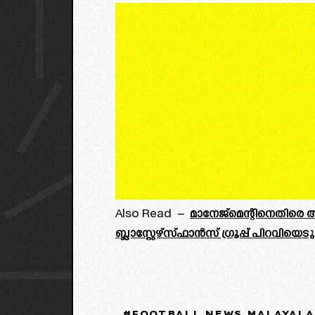
Also Read –
മാനേജ്മെന്റിനെതിര
ബ്ലാസ്റ്റേഴ്‌സ്ഫാൻസ്‌ ഗ്രൂപ്പ് പിറവിയെട
FOOTBALL NEWS MALAYAL