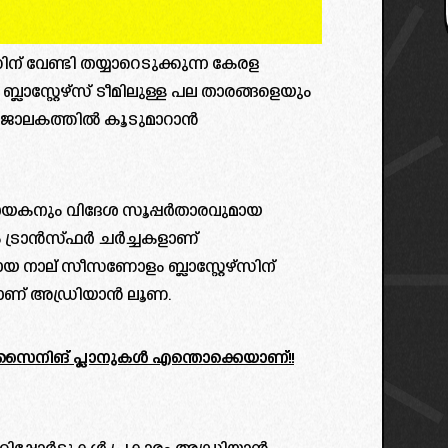
 വേണ്ടി തയ്യാറെടുക്കുന്ന കേരള
ബ്ലാസ്റ്റേഴ്സ് ടീമിലുള്ള പല താരങ്ങളെയും
ർ ജാലകത്തിൽ കൂടുമാറാൻ
 നായകനും വിദേശ സൂപ്പർതാരവുമായ
 ട്രാൻസ്ഫർ ചർച്ചകളാണ്
ായ നാല് സീസണോളം ബ്ലാസ്റ്റേഴ്സിന്
രമാണ് അഡ്രിയാൻ ലൂണ.
ിദേശസൈനിങ് പ്ലാനുകൾ എന്തൊക്കെയാണ്!!